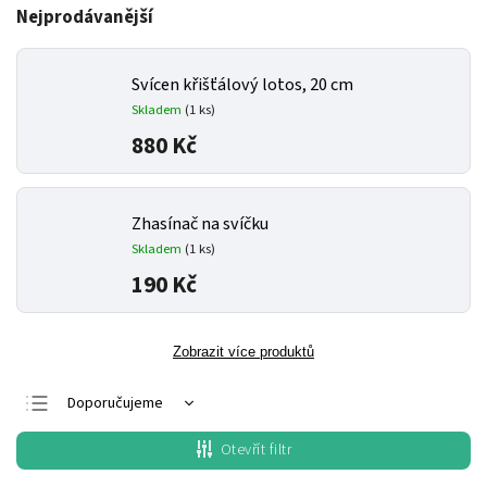
Nejprodávanější
Svícen křišťálový lotos, 20 cm
Skladem
(1 ks)
880 Kč
Zhasínač na svíčku
Skladem
(1 ks)
190 Kč
Zobrazit více produktů
Doporučujeme
Nejlevnější
Otevřít filtr
Nejdražší