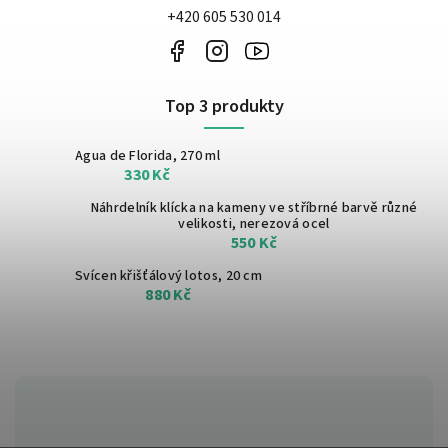
+420 605 530 014
Top 3 produkty
Agua de Florida, 270 ml
330 Kč
Náhrdelník klícka na kameny ve stříbrné barvě
různé
velikosti, nerezová ocel
550 Kč
Svícen křišťálový lotos, 20 cm
880 Kč