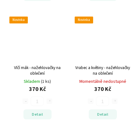
Novinka
Novinka
Vlčí mák - nažehlovačky na
Vrabec a květiny - nažehlovačky
oblečení
na oblečení
Skladem
(1 ks)
Momentálně nedostupné
370 Kč
370 Kč
Detail
Detail