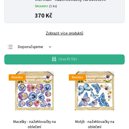
Skladem
(1 ks)
370 Kč
Zobrazit více produktů
Doporučujeme
Nejlevnější
Otevřít filtr
Nejdražší
Nejprodávanější
Novinka
Novinka
Abecedně
Macešky - nažehlovačky na
Motýli - nažehlovačky na
oblečení
oblečení