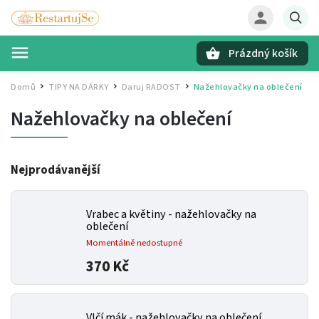
Prázdný košík
Hledat
Domů
TIPY NA DÁRKY
Daruj RADOST
Nažehlovačky na oblečení
/
/
/
Nažehlovačky na oblečení
Nejprodávanější
Vrabec a květiny - nažehlovačky na
oblečení
Momentálně nedostupné
370 Kč
Vlčí mák - nažehlovačky na oblečení