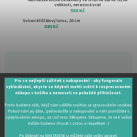
Náhrdelník klícka na kameny ve stříbrné barvě
různé
velikosti, nerezová ocel
550 Kč
Svícen křišťálový lotos, 20 cm
880 Kč
Zákaznická podpora:
Pro co nejlepší zážitek z nakupování - aby fungovalo
vyhledávání, abyste se kdykoli mohli vrátit k rozpracovaném
+420 605 530 014
nákupu v košíku a nemuseli se pokaždé přihlašovat.
info@restartujse.cz
Proto budeme rádi, když nám udělíte souhlas se zpracováním cookies.
Pokud nám jej dáte, zjednodušíte si nakupování a nám pomůžete s
vylepšováním eshopu, za což moc děkujeme. Slibujeme, že se k vašim
datům budeme chovat s úctou a respektem :)
Copyright 2026
RestartujSe.cz
. Všechna práva vyhrazena.
Upravit nastavení cookies
Po kliknutí na NASTAVENÍ si můžete vaše volby upravit.