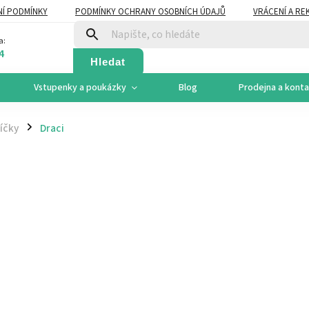
Í PODMÍNKY
PODMÍNKY OCHRANY OSOBNÍCH ÚDAJŮ
VRÁCENÍ A RE
a:
4
Hledat
Vstupenky a poukázky
Blog
Prodejna a kont
íčky
Draci
/