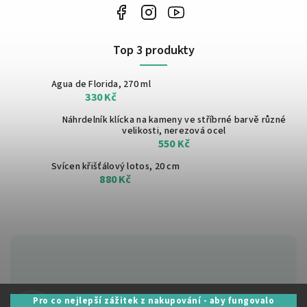
Top 3 produkty
Agua de Florida, 270 ml
330 Kč
Náhrdelník klícka na kameny ve stříbrné barvě
různé
velikosti, nerezová ocel
550 Kč
Svícen křišťálový lotos, 20 cm
880 Kč
Zákaznická podpora:
Pro co nejlepší zážitek z nakupování - aby fungovalo