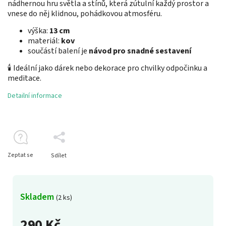
nádhernou hru světla a stínů, která zútulní každý prostor a
vnese do něj klidnou, pohádkovou atmosféru.
výška:
13 cm
materiál:
kov
součástí balení je
návod pro snadné sestavení
🕯 Ideální jako dárek nebo dekorace pro chvilky odpočinku a
meditace.
Detailní informace
Zeptat se
Sdílet
Skladem
(2 ks)
290 Kč