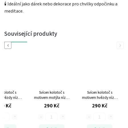
🕯 Ideální jako dárek nebo dekorace pro chvilky odpočinku a
meditace.
Související produkty
Previous
Next
n kolotoč s
Svícen kolotoč s
Svícen kolotoč s
 hvězdy nízký
motivem motýla nízký
motivem hvězdy nízký
zlatý
zlatý
stříbrný
90 Kč
290 Kč
290 Kč