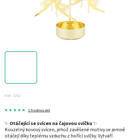
Kód:
3282
1 hodnocení
✨
Otáčející se svícen na čajovou svíčku
✨
Kouzelný kovový svícen, jehož zavěšené motivy se jemně
otáčejí díky teplému vzduchu z hořící svíčky. Vytváří