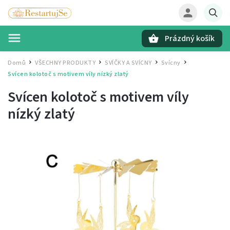
Prázdný košík
Hledat
Domů
VŠECHNY PRODUKTY
SVÍČKY A SVÍCNY
Svícny
/
/
/
/
Svícen kolotoč s motivem víly nízký zlatý
Svícen kolotoč s motivem víly
nízký zlatý