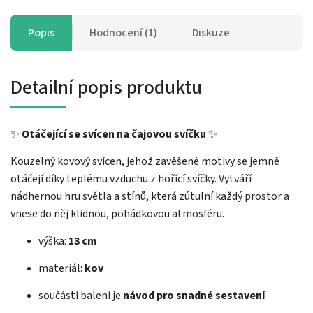
Popis
Hodnocení (1)
Diskuze
Detailní popis produktu
✨
Otáčející se svícen na čajovou svíčku
✨
Kouzelný kovový svícen, jehož zavěšené motivy se jemně
otáčejí díky teplému vzduchu z hořící svíčky. Vytváří
nádhernou hru světla a stínů, která zútulní každý prostor a
vnese do něj klidnou, pohádkovou atmosféru.
výška:
13 cm
materiál:
kov
součástí balení je
návod pro snadné sestavení