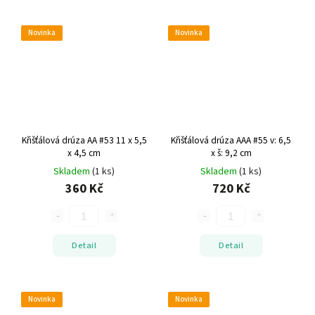
Novinka
Novinka
Křišťálová drúza AA #53
11 x 5,5
Křišťálová drúza AAA #55
v: 6,5
x 4,5 cm
x š: 9,2 cm
Skladem
(1 ks)
Skladem
(1 ks)
360 Kč
720 Kč
Detail
Detail
Novinka
Novinka