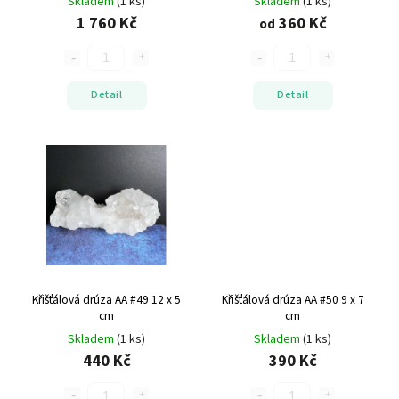
Skladem
(1 ks)
Skladem
(1 ks)
1 760 Kč
360 Kč
od
Detail
Detail
Křišťálová drúza AA #49
12 x 5
Křišťálová drúza AA #50
9 x 7
cm
cm
Skladem
(1 ks)
Skladem
(1 ks)
440 Kč
390 Kč