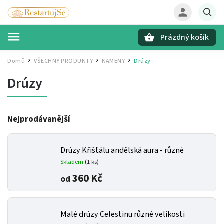
Prázdný košík
Hledat
Domů
VŠECHNY PRODUKTY
KAMENY
Drúzy
/
/
/
Drúzy
Nejprodávanější
Drúzy Křišťálu andělská aura - různé
Skladem
(1 ks)
360 Kč
od
Malé drúzy Celestinu
různé velikosti