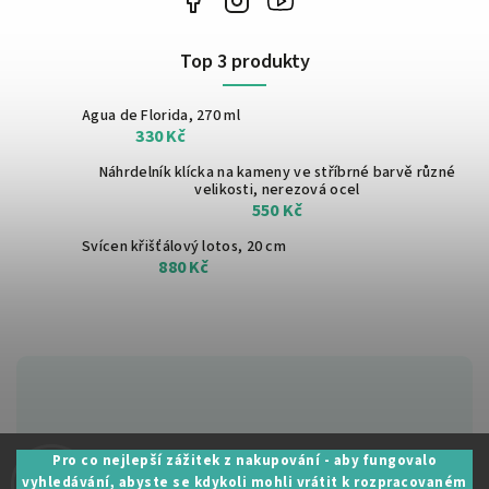
Top 3 produkty
Agua de Florida, 270 ml
330 Kč
Náhrdelník klícka na kameny ve stříbrné barvě
různé
velikosti, nerezová ocel
550 Kč
Svícen křišťálový lotos, 20 cm
880 Kč
Zákaznická podpora:
Pro co nejlepší zážitek z nakupování - aby fungovalo
vyhledávání, abyste se kdykoli mohli vrátit k rozpracovaném