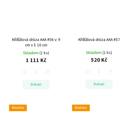
Křišťálová drúza AAA #56
v: 9
Křišťálová drúza AAA #57
cm x š: 10 cm
Skladem
(1 ks)
Skladem
(1 ks)
520 Kč
1 111 Kč
Detail
Detail
Novinka
Novinka