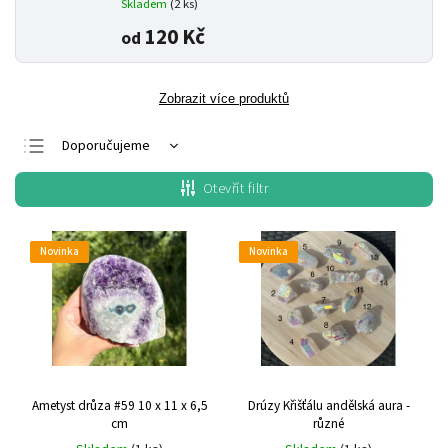
Skladem
(2 ks)
120 Kč
od
Zobrazit více produktů
Doporučujeme
Nejlevnější
Otevřít filtr
Nejdražší
Nejprodávanější
Novinka
Novinka
Abecedně
Ametyst drůza #59
10 x 11 x 6,5
Drúzy Křišťálu andělská aura -
cm
různé