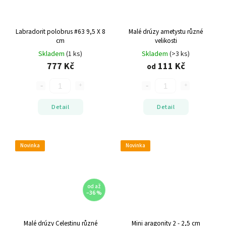
Labradorit polobrus #63
9,5 X 8
Malé drúzy ametystu
různé
cm
velikosti
Skladem
(1 ks)
Skladem
(>3 ks)
777 Kč
111 Kč
od
Detail
Detail
Novinka
Novinka
od
až
–36 %
Malé drúzy Celestinu
různé
Mini aragonity
2 - 2,5 cm