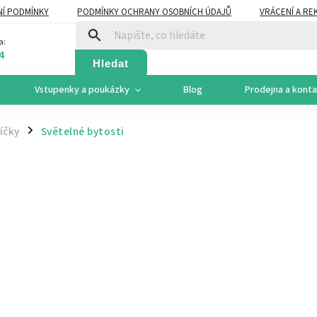
Í PODMÍNKY
PODMÍNKY OCHRANY OSOBNÍCH ÚDAJŮ
VRÁCENÍ A RE
a:
4
Hledat
Vstupenky a poukázky
Blog
Prodejna a kont
íčky
Světelné bytosti
/