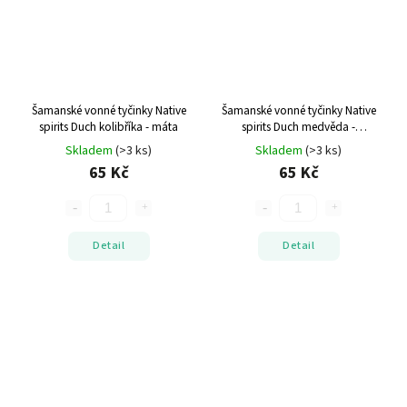
Šamanské vonné tyčinky Native
Šamanské vonné tyčinky Native
spirits Duch kolibříka - máta
spirits Duch medvěda -
santalové dřevo
Skladem
(>3 ks)
Skladem
(>3 ks)
65 Kč
65 Kč
Detail
Detail