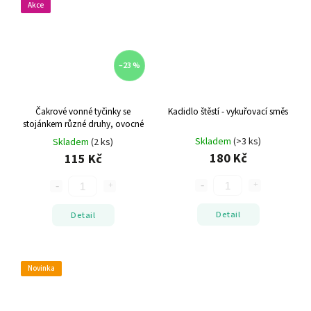
Akce
–23 %
Čakrové vonné tyčinky se
Kadidlo štěstí - vykuřovací směs
stojánkem
různé druhy, ovocné
Skladem
(>3 ks)
Skladem
(2 ks)
180 Kč
115 Kč
Detail
Detail
Novinka