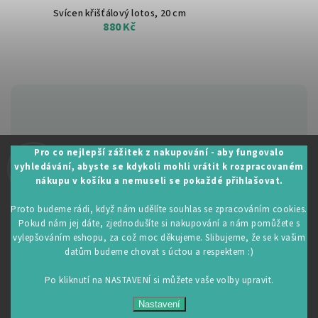
Svícen křišťálový lotos, 20 cm
880 Kč
Zákaznická podpora:
Pro co nejlepší zážitek z nakupování - aby fungovalo
vyhledávání, abyste se kdykoli mohli vrátit k rozpracovaném
+420 605 530 014
nákupu v košíku a nemuseli se pokaždé přihlašovat.
info@restartujse.cz
Proto budeme rádi, když nám udělíte souhlas se zpracováním cookies.
Pokud nám jej dáte, zjednodušíte si nakupování a nám pomůžete s
vylepšováním eshopu, za což moc děkujeme. Slibujeme, že se k vašim
datům budeme chovat s úctou a respektem :)
Copyright 2026
RestartujSe.cz
. Všechna práva vyhrazena.
Upravit nastavení cookies
Po kliknutí na NASTAVENÍ si můžete vaše volby upravit.
Vytvořil
Shoptet
| Design
Shoptak.cz
Nastavení