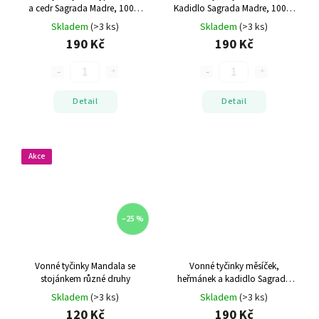
a cedr
Sagrada Madre, 100%
Kadidlo
Sagrada Madre, 100%
přírodní
přírodní
Skladem
(>3 ks)
Skladem
(>3 ks)
190 Kč
190 Kč
Detail
Detail
Akce
–25 %
Vonné tyčinky Mandala se
Vonné tyčinky měsíček,
stojánkem
různé druhy
heřmánek a kadidlo
Sagrada
Madre, 100% přírodní
Skladem
(>3 ks)
Skladem
(>3 ks)
120 Kč
190 Kč