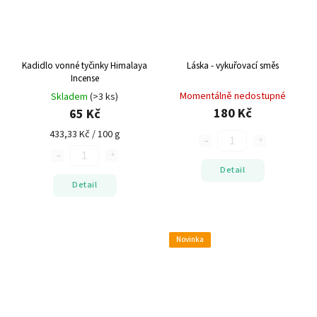
Kadidlo vonné tyčinky Himalaya
Láska - vykuřovací směs
Incense
Momentálně nedostupné
Skladem
(>3 ks)
180 Kč
65 Kč
433,33 Kč / 100 g
Detail
Detail
Novinka