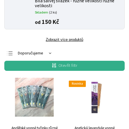
Bílá šalvěj svazek - různé velikosti
různé
velikosti
Skladem
(2 ks)
150 Kč
od
Zobrazit více produktů
Doporučujeme
Nejlevnější
Otevřít filtr
Nejdražší
Nejprodávanější
Novinka
Abecedně
Andělské vonné tyčinky
různé
Anglická levandule vonné