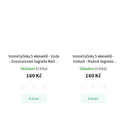
Vonné tyčinky 5 elementů - Voda
Vonné tyčinky 5 elementů -
- Znovuzrození
Sagrada Madre,
Vzduch - Radost
Sagrada
100% přírodní
Madre, 100% přírodní
Skladem
(>3 ks)
Skladem
(>3 ks)
160 Kč
160 Kč
Detail
Detail