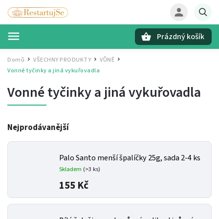
Prázdný košík
Hledat
Domů
VŠECHNY PRODUKTY
VŮNĚ
/
/
/
Vonné tyčinky a jiná vykuřovadla
Vonné tyčinky a jiná vykuřovadla
Nejprodávanější
Palo Santo menší špalíčky
25g, sada 2-4 ks
Skladem
(>3 ks)
155 Kč