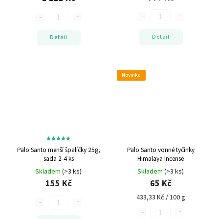
Detail
Detail
Novinka
Palo Santo menší špalíčky
25g,
Palo Santo vonné tyčinky
sada 2-4 ks
Himalaya Incense
Skladem
(>3 ks)
Skladem
(>3 ks)
155 Kč
65 Kč
433,33 Kč / 100 g