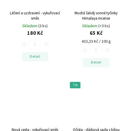
Léčení a uzdravení - vykuřovací
Modrá šalvěj vonné tyčinky
směs
Himalaya Incense
Skladem
(3 ks)
Skladem
(>3 ks)
180 Kč
65 Kč
433,33 Kč / 100 g
Detail
Detail
Tip
Nová cesta - vykuřovací směs
Očista - dárková sada s bílou