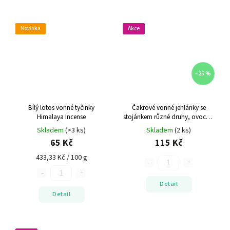
Novinka
Akce
–25 %
Bílý lotos vonné tyčinky
Čakrové vonné jehlánky se
Himalaya Incense
stojánkem
různé druhy, ovocné,
Indie
Skladem
(>3 ks)
Skladem
(2 ks)
65 Kč
115 Kč
433,33 Kč / 100 g
Detail
Detail