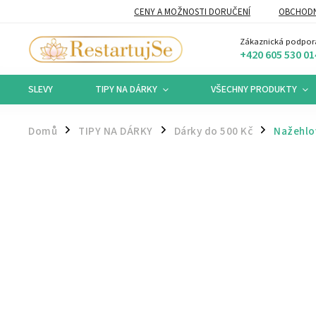
CENY A MOŽNOSTI DORUČENÍ
OBCHODN
Zákaznická podpor
+420 605 530 01
SLEVY
TIPY NA DÁRKY
VŠECHNY PRODUKTY
Domů
TIPY NA DÁRKY
Dárky do 500 Kč
Nažehlo
/
/
/