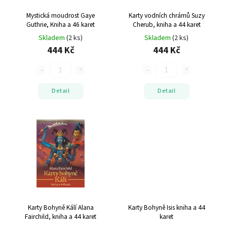
Mystická moudrost
Gaye
Karty vodních chrámů
Suzy
Guthrie, Kniha a 46 karet
Cherub, kniha a 44 karet
Skladem
(2 ks)
Skladem
(2 ks)
444 Kč
444 Kč
Detail
Detail
Karty Bohyně Kálí
Alana
Karty Bohyně Isis
kniha a 44
Fairchild, kniha a 44 karet
karet