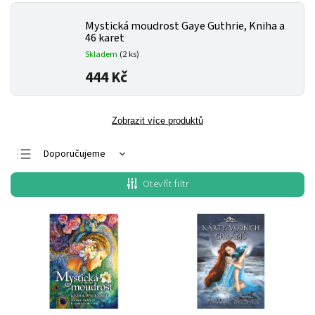
Mystická moudrost
Gaye Guthrie, Kniha a
46 karet
Skladem
(2 ks)
444 Kč
Zobrazit více produktů
Doporučujeme
Nejlevnější
Otevřít filtr
Nejdražší
Nejprodávanější
Abecedně