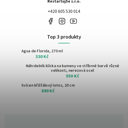
RestartujSe s.r.o.
+420 605 530 014
Top 3 produkty
Agua de Florida, 270 ml
330 Kč
Náhrdelník klícka na kameny ve stříbrné barvě
různé
velikosti, nerezová ocel
550 Kč
Svícen křišťálový lotos, 20 cm
880 Kč