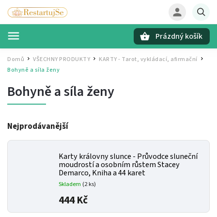
Prázdný košík
Hledat
Domů
VŠECHNY PRODUKTY
KARTY - Tarot, vykládací, afirmační
/
/
/
Bohyně a síla ženy
Bohyně a síla ženy
Nejprodávanější
Karty královny slunce - Průvodce sluneční
moudrostí a osobním růstem
Stacey
Demarco, Kniha a 44 karet
Skladem
(2 ks)
444 Kč