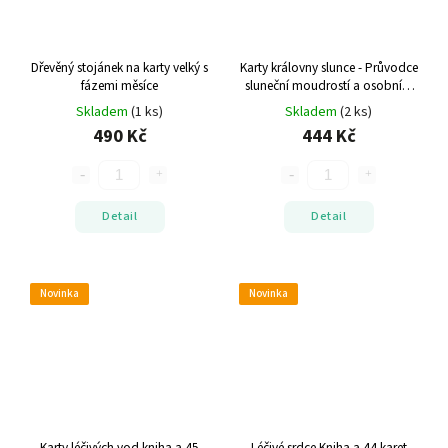
Dřevěný stojánek na karty velký s
Karty královny slunce - Průvodce
fázemi měsíce
sluneční moudrostí a osobním
růstem
Stacey Demarco, Kniha a
Skladem
(1 ks)
Skladem
(2 ks)
44 karet
490 Kč
444 Kč
Detail
Detail
Novinka
Novinka
Karty léčivých vod
kniha a 45
Léčivé srdce
Kniha a 44 karet