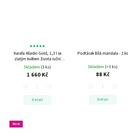
Karafa Alladin Gold, 1,3 l se
Podtácek Bílá mandala - 2 ks
zlatým květem života
ruční
výroba
Skladem
(>3 ks)
Skladem
(3 ks)
88 Kč
1 660 Kč
Detail
Detail
Akce