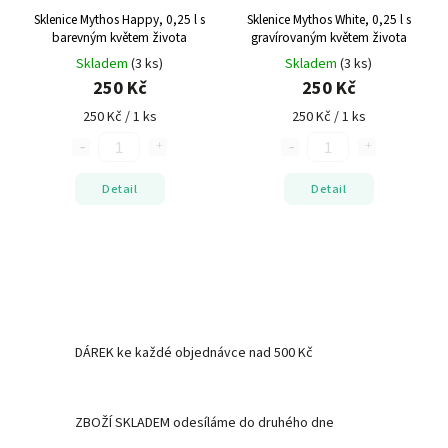
Sklenice Mythos Happy, 0,25 l s
Sklenice Mythos White, 0,25 l s
barevným květem života
gravírovaným květem života
Skladem
(3 ks)
Skladem
(3 ks)
250 Kč
250 Kč
250 Kč / 1 ks
250 Kč / 1 ks
Detail
Detail
DÁREK ke každé objednávce nad 500 Kč
ZBOŽÍ SKLADEM odesíláme do druhého dne