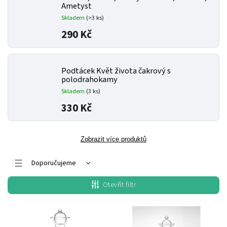
Ametyst
Skladem
(>3 ks)
290 Kč
Podtácek Květ života čakrový s
polodrahokamy
Skladem
(3 ks)
330 Kč
Zobrazit více produktů
Doporučujeme
Nejlevnější
Otevřít filtr
Nejdražší
Nejprodávanější