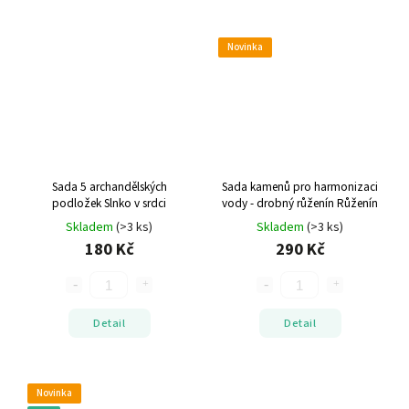
Novinka
Sada 5 archandělských
Sada kamenů pro harmonizaci
podložek Slnko v srdci
vody - drobný růženín
Růženín
Skladem
(>3 ks)
Skladem
(>3 ks)
180 Kč
290 Kč
Detail
Detail
Novinka