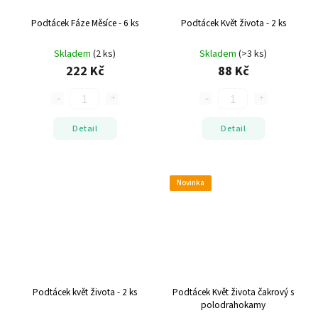
Podtácek Fáze Měsíce - 6 ks
Podtácek Květ života - 2 ks
Skladem
(2 ks)
Skladem
(>3 ks)
222 Kč
88 Kč
Detail
Detail
Novinka
Podtácek květ života - 2 ks
Podtácek Květ života čakrový s
polodrahokamy