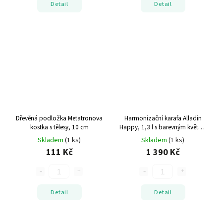
Detail
Detail
Dřevěná podložka Metatronova
Harmonizační karafa Alladin
kostka s tělesy, 10 cm
Happy, 1,3 l s barevným květem
života
ruční výroba
Skladem
(1 ks)
Skladem
(1 ks)
111 Kč
1 390 Kč
Detail
Detail