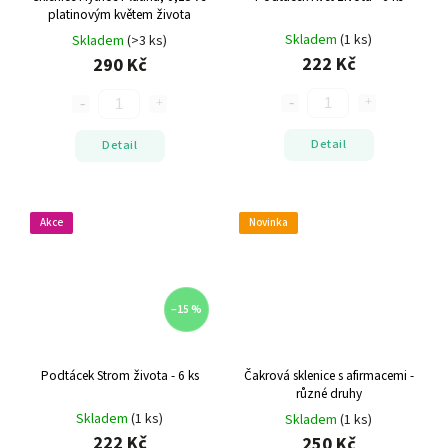
platinovým květem života
Skladem
(1 ks)
Skladem
(>3 ks)
222 Kč
290 Kč
Detail
Detail
Akce
Novinka
–15 %
Podtácek Strom života - 6 ks
Čakrová sklenice s afirmacemi -
různé druhy
Skladem
(1 ks)
Skladem
(1 ks)
222 Kč
250 Kč