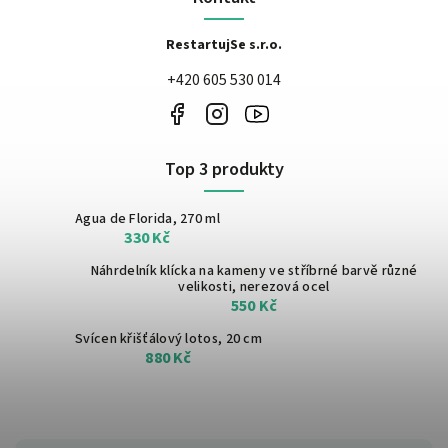
RestartujSe s.r.o.
+420 605 530 014
Top 3 produkty
Agua de Florida, 270 ml
330 Kč
Náhrdelník klícka na kameny ve stříbrné barvě
různé
velikosti, nerezová ocel
550 Kč
Svícen křišťálový lotos, 20 cm
880 Kč