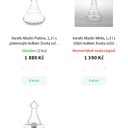
Abecedně
Karafa Alladin Platina, 1,3 l s
Karafa Alladin White, 1,3 l s
platinovým květem života
ruční
bílým květem života
ruční
výroba
výroba
Skladem
(2 ks)
Momentálně nedostupné
1 880 Kč
1 390 Kč
Detail
Detail