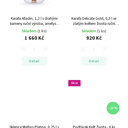
Karafa Alladin, 1,2 l s drahými
Karafa Delicate Gold, 0,5 l se
kameny
ruční výroba, ametyst,
zlatým květem života
ruční
křišťál, růženín
výroba
Skladem
(1 ks)
Skladem
(1 ks)
1 660 Kč
920 Kč
Detail
Detail
Akce
–15 %
Sklenice Mythos Platina, 0,25 l s
Podtácek Květ života - 6 ks