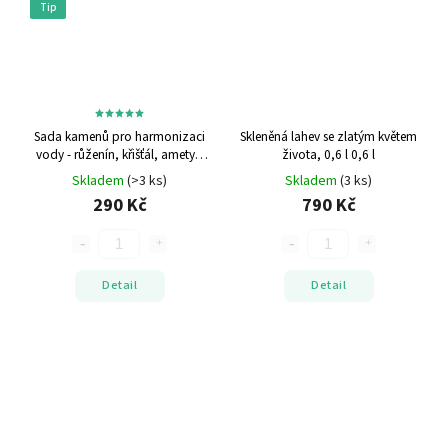
Tip
Sada kamenů pro harmonizaci
Skleněná lahev se zlatým květem
vody - růženín, křišťál, ametyst
života, 0,6 l
0,6 l
Křišťál, Růženín, Ametyst
Skladem
(>3 ks)
Skladem
(3 ks)
290 Kč
790 Kč
Detail
Detail