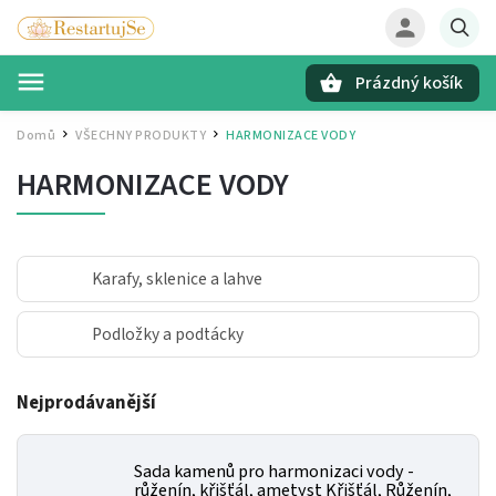
Prázdný košík
Hledat
Domů
VŠECHNY PRODUKTY
HARMONIZACE VODY
/
/
HARMONIZACE VODY
Karafy, sklenice a lahve
Podložky a podtácky
Nejprodávanější
Sada kamenů pro harmonizaci vody -
růženín, křišťál, ametyst
Křišťál, Růženín,