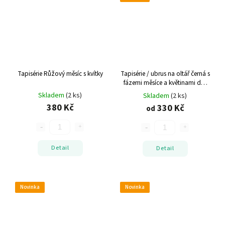
Tapisérie Růžový měsíc s kvítky
Tapisérie / ubrus na oltář černá s
fázemi měsíce a květinami
dvě
velikosti
Skladem
(2 ks)
Skladem
(2 ks)
380 Kč
330 Kč
od
Detail
Detail
Novinka
Novinka