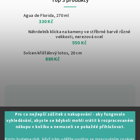
Top 3 produkty
Agua de Florida, 270 ml
330 Kč
Náhrdelník klícka na kameny ve stříbrné barvě
různé
velikosti, nerezová ocel
550 Kč
Svícen křišťálový lotos, 20 cm
880 Kč
Zákaznická podpora:
Pro co nejlepší zážitek z nakupování - aby fungovalo
vyhledávání, abyste se kdykoli mohli vrátit k rozpracovaném
+420 605 530 014
nákupu v košíku a nemuseli se pokaždé přihlašovat.
info@restartujse.cz
Proto budeme rádi, když nám udělíte souhlas se zpracováním cookies.