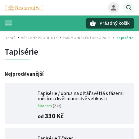
Prázdný košík
Hledat
Domů
VŠECHNY PRODUKTY
HARMONIZAČNÍ DEKORACE
Tapisérie
/
/
/
Tapisérie
Nejprodávanější
Tapisérie / ubrus na oltář světlá s fázemi
měsíce a květinami
dvě velikosti
Skladem
(2 ks)
330 Kč
od
Tapisérie 7 čaker