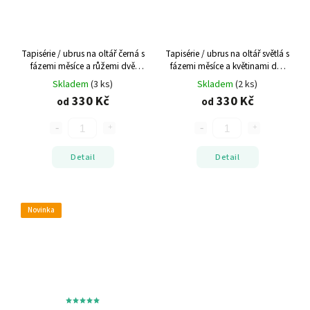
Tapisérie / ubrus na oltář černá s
Tapisérie / ubrus na oltář světlá s
fázemi měsíce a růžemi
dvě
fázemi měsíce a květinami
dvě
velikosti
velikosti
Skladem
(3 ks)
Skladem
(2 ks)
330 Kč
330 Kč
od
od
Detail
Detail
Novinka