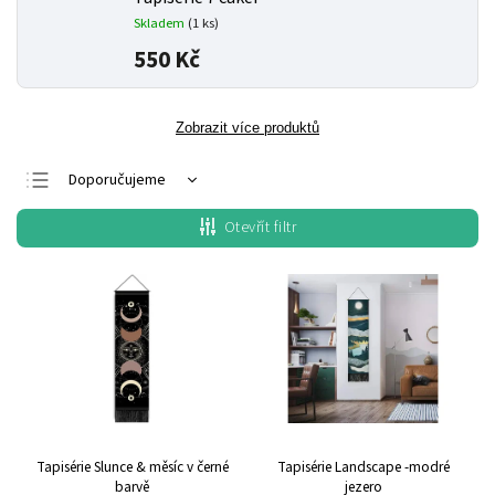
Skladem
(1 ks)
550 Kč
Zobrazit více produktů
Doporučujeme
Nejlevnější
Otevřít filtr
Nejdražší
Nejprodávanější
Abecedně
Tapisérie Slunce & měsíc v černé
Tapisérie Landscape -modré
barvě
jezero