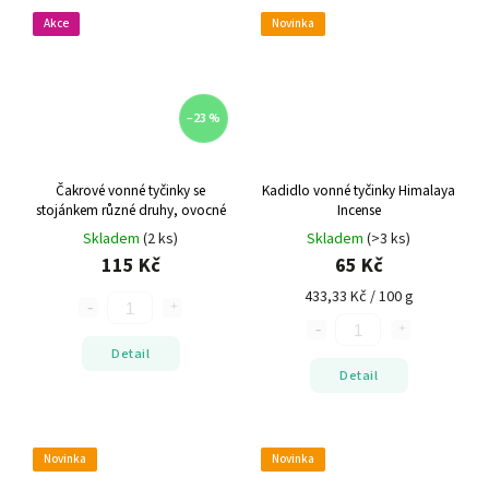
Akce
Novinka
–23 %
Čakrové vonné tyčinky se
Kadidlo vonné tyčinky Himalaya
stojánkem
různé druhy, ovocné
Incense
Skladem
(2 ks)
Skladem
(>3 ks)
115 Kč
65 Kč
433,33 Kč / 100 g
Detail
Detail
Novinka
Novinka