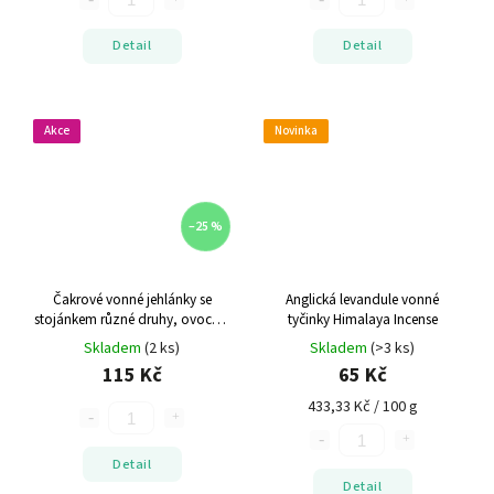
Detail
Detail
Akce
Novinka
–25 %
Čakrové vonné jehlánky se
Anglická levandule vonné
stojánkem
různé druhy, ovocné,
tyčinky Himalaya Incense
Indie
Skladem
(2 ks)
Skladem
(>3 ks)
115 Kč
65 Kč
433,33 Kč / 100 g
Detail
Detail