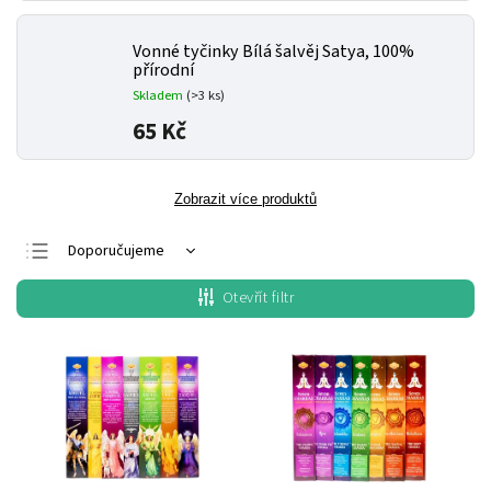
Vonné tyčinky Bílá šalvěj
Satya, 100%
přírodní
Skladem
(>3 ks)
65 Kč
Zobrazit více produktů
Doporučujeme
Nejlevnější
Otevřít filtr
Nejdražší
Nejprodávanější
Abecedně