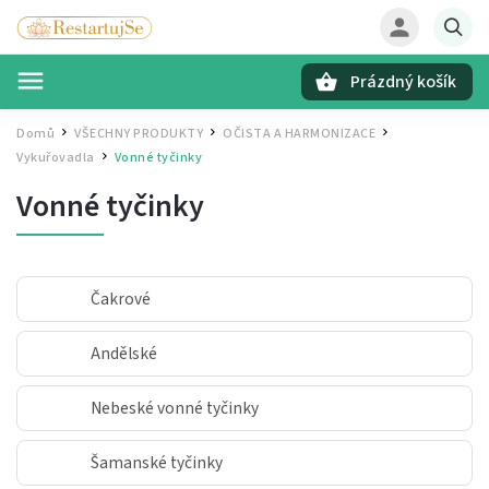
Prázdný košík
Hledat
Domů
VŠECHNY PRODUKTY
OČISTA A HARMONIZACE
/
/
/
Vykuřovadla
Vonné tyčinky
/
Vonné tyčinky
Čakrové
Andělské
Nebeské vonné tyčinky
Šamanské tyčinky