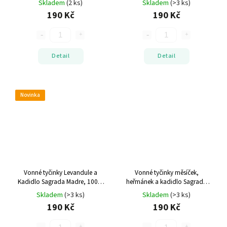
Skladem
(2 ks)
Skladem
(>3 ks)
190 Kč
190 Kč
Detail
Detail
Novinka
Vonné tyčinky Levandule a
Vonné tyčinky měsíček,
Kadidlo
Sagrada Madre, 100%
heřmánek a kadidlo
Sagrada
přírodní
Madre, 100% přírodní
Skladem
(>3 ks)
Skladem
(>3 ks)
190 Kč
190 Kč