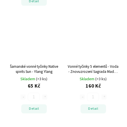
Detail
Šamanské vonné tyčinky Native
Vonné tyčinky 5 elementů - Voda
spirits Sun - Ylang Ylang
- Znovuzrození
Sagrada Madre,
100% přírodní
Skladem
(>3 ks)
Skladem
(>3 ks)
65 Kč
160 Kč
Detail
Detail