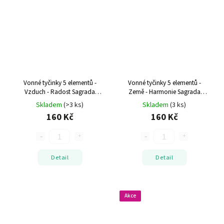
Vonné tyčinky 5 elementů -
Vonné tyčinky 5 elementů -
Vzduch - Radost
Sagrada
Země - Harmonie
Sagrada
Madre, 100% přírodní
Madre, 100% přírodní
Skladem
(>3 ks)
Skladem
(3 ks)
160 Kč
160 Kč
Detail
Detail
Akce