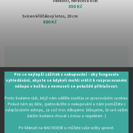
velikosti, nerezová ocel
550 Kč
Svícen křišťálový lotos, 20 cm
880 Kč
Zákaznická podpora:
Pro co nejlepší zážitek z nakupování - aby fungovalo
vyhledávání, abyste se kdykoli mohli vrátit k rozpracovaném
+420 605 530 014
nákupu v košíku a nemuseli se pokaždé přihlašovat.
info@restartujse.cz
Proto budeme rádi, když nám udělíte souhlas se zpracováním cookies.
Pokud nám jej dáte, zjednodušíte si nakupování a nám pomůžete s
vylepšováním eshopu, za což moc děkujeme. Slibujeme, že se k vašim
datům budeme chovat s úctou a respektem :)
Copyright 2026
RestartujSe.cz
. Všechna práva vyhrazena.
Upravit nastavení cookies
Po kliknutí na NASTAVENÍ si můžete vaše volby upravit.