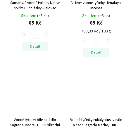
Šamanské vonné tyčinky Native
Vetiver vonné tyčinky Himalaya
spirits Duch želvy - jalovec
Incense
Skladem
(>3 ks)
Skladem
(>3 ks)
65 Kč
65 Kč
433,33 Kč / 100 g
Detail
Detail
Vonné tyčinky bílé kadidlo
Vonné tyčinky eukalyptus, vavřín
Sagrada Madre, 100% přírodní
a cedr
Sagrada Madre, 100%
přírodní