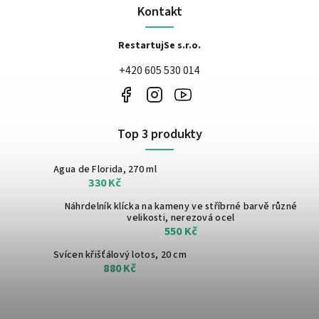
Kontakt
RestartujSe s.r.o.
+420 605 530 014
Top 3 produkty
Agua de Florida, 270 ml
330 Kč
Náhrdelník klícka na kameny ve stříbrné barvě
různé
velikosti, nerezová ocel
550 Kč
Svícen křišťálový lotos, 20 cm
880 Kč