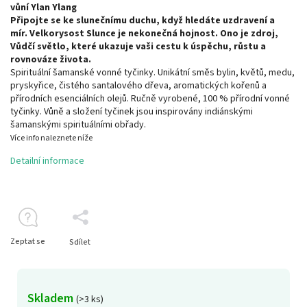
vůní Ylan Ylang
Připojte se ke slunečnímu duchu, když hledáte uzdravení a
mír.
Velkorysost Slunce je nekonečná hojnost.
Ono je zdroj,
Vůdčí světlo, které ukazuje vaši cestu k úspěchu, růstu a
rovnováze života.
Spirituální šamanské vonné tyčinky. Unikátní směs bylin, květů, medu,
pryskyřice, čistého santalového dřeva, aromatických kořenů a
přírodních esenciálních olejů. Ručně vyrobené, 100 % přírodní vonné
tyčinky. Vůně a složení tyčinek jsou inspirovány indiánskými
šamanskými spirituálními obřady.
Více info naleznete níže
Detailní informace
Zeptat se
Sdílet
Skladem
(>3 ks)