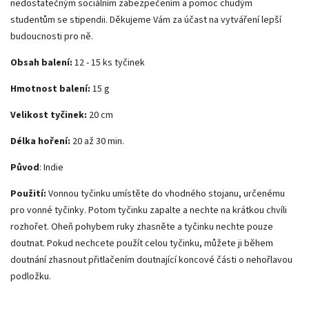
nedostatečným sociálním zabezpečením a pomoc chudým
studentům se stipendii.
Děkujeme Vám za účast na vytváření lepší
budoucnosti pro ně.
Obsah balení:
12 - 15 ks tyčinek
Hmotnost balení:
15 g
Velikost tyčinek:
20 cm
Délka hoření:
20 až 30 min.
Původ
: Indie
Použití:
Vonnou tyčinku umístěte do vhodného stojanu, určenému
pro vonné tyčinky. Potom tyčinku zapalte a nechte na krátkou chvíli
rozhořet. Oheň pohybem ruky zhasněte a tyčinku nechte pouze
doutnat. Pokud nechcete použít celou tyčinku, můžete ji během
doutnání zhasnout přitlačením doutnající koncové části o nehořlavou
podložku.