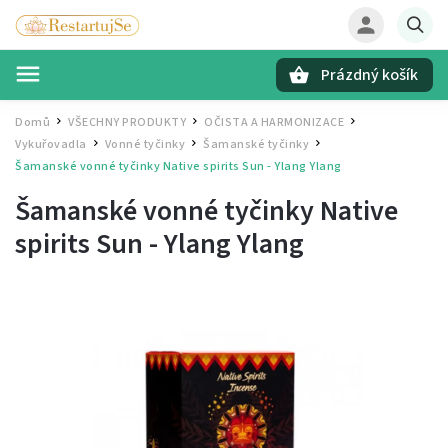
Prázdný košík
Hledat
Domů
VŠECHNY PRODUKTY
OČISTA A HARMONIZACE
/
/
/
Vykuřovadla
Vonné tyčinky
Šamanské tyčinky
/
/
/
Šamanské vonné tyčinky Native spirits Sun - Ylang Ylang
Šamanské vonné tyčinky Native
spirits Sun - Ylang Ylang