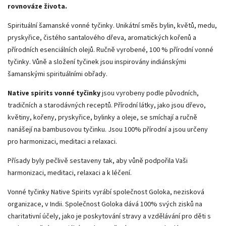
rovnováze života.
Spirituální šamanské vonné tyčinky. Unikátní směs bylin, květů, medu,
pryskyřice, čistého santalového dřeva, aromatických kořenů a
přírodních esenciálních olejů. Ručně vyrobené, 100 % přírodní vonné
tyčinky. Vůně a složení tyčinek jsou inspirovány indiánskými
šamanskými spirituálními obřady.
Native spirits vonné tyčinky
jsou vyrobeny podle původních,
tradičních a starodávných receptů. Přírodní látky, jako jsou dřevo,
květiny, kořeny, pryskyřice, bylinky a oleje, se smíchají a ručně
nanášejí na bambusovou tyčinku. Jsou 100% přírodní a jsou určeny
pro harmonizaci, meditaci a relaxaci.
Přísady byly pečlivě sestaveny tak, aby vůně podpořila Vaši
harmonizaci, meditaci, relaxaci a k léčení.
Vonné tyčinky Native Spirits vyrábí společnost Goloka, nezisková
organizace, v Indii. Společnost
Goloka dává 100% svých zisků na
charitativní účely, jako je poskytování stravy a vzdělávání pro děti s