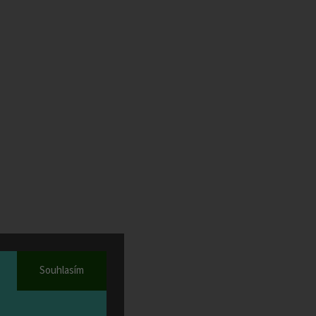
ny ve
osti,
Souhlasím
0 cm