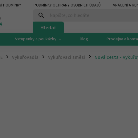
Í PODMÍNKY
PODMÍNKY OCHRANY OSOBNÍCH ÚDAJŮ
VRÁCENÍ A RE
a:
4
Hledat
Vstupenky a poukázky
Blog
Prodejna a kont
CE
Vykuřovadla
Vykuřovací směsi
Nová cesta - vykuřo
/
/
/