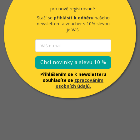
pro nově registrované.
Stačí se
přihlásit k odběru
našeho
newsletteru a voucher
s 10% slevou
je Váš.
Chci novinky a slevu 10 %
Přihlášením se k newsletteru
souhlasíte se
zpracováním
osobních údajů.