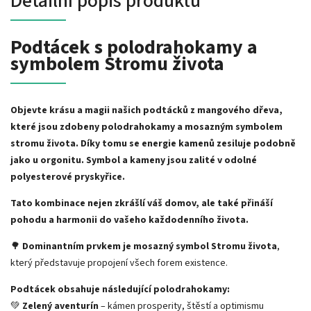
Detailní popis produktu
Podtácek s polodrahokamy a
symbolem Stromu života
Objevte krásu a magii našich podtácků z mangového dřeva,
které jsou zdobeny polodrahokamy a mosazným symbolem
stromu života. Díky tomu se energie kamenů zesiluje podobně
jako u orgonitu. Symbol a kameny jsou zalité v odolné
polyesterové pryskyřice.
Tato kombinace nejen zkrášlí váš domov, ale také přináší
pohodu a harmonii do vašeho každodenního života.
🌳
Dominantním prvkem je mosazný symbol Stromu života
,
který představuje propojení všech forem existence.
Podtácek obsahuje následující polodrahokamy:
💚
Zelený aventurín
– kámen prosperity, štěstí a optimismu