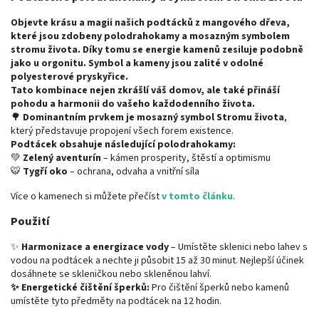
Objevte krásu a magii našich podtácků z mangového dřeva,
které jsou zdobeny polodrahokamy a mosazným symbolem
stromu života. Díky tomu se energie kamenů zesiluje podobně
jako u orgonitu. Symbol a kameny jsou zalité v odolné
polyesterové pryskyřice.
Tato kombinace nejen zkrášlí váš domov, ale také přináší
pohodu a harmonii do vašeho každodenního života.
🌳
Dominantním prvkem je mosazný symbol Stromu života
,
který představuje propojení všech forem existence.
Podtácek obsahuje následující polodrahokamy:
💚
Zelený aventurín
– kámen prosperity, štěstí a optimismu
🐯
Tygří oko
– ochrana, odvaha a vnitřní síla
Více o kamenech si můžete přečíst
v tomto článku
.
Použití
✨
Harmonizace a energizace vody
– Umístěte sklenici nebo lahev s
vodou na podtácek a nechte ji působit 15 až 30 minut. Nejlepší účinek
dosáhnete se skleničkou nebo skleněnou lahví.
✨ Energetické čištění šperků:
Pro čištění šperků nebo kamenů
umístěte tyto předměty na podtácek na 12 hodin.