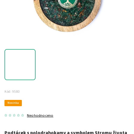
Kód:
9580
Novinka
Neohodnoceno
Podtácek s polodrahokamy a symbolem Stromu života