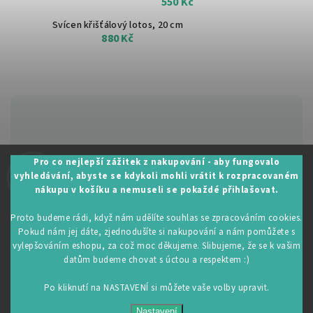
550 Kč
Svícen křišťálový lotos, 20 cm
880 Kč
Zákaznická podpora:
Pro co nejlepší zážitek z nakupování - aby fungovalo
vyhledávání, abyste se kdykoli mohli vrátit k rozpracovaném
+420 605 530 014
nákupu v košíku a nemuseli se pokaždé přihlašovat.
info@restartujse.cz
Proto budeme rádi, když nám udělíte souhlas se zpracováním cookies.
Pokud nám jej dáte, zjednodušíte si nakupování a nám pomůžete s
vylepšováním eshopu, za což moc děkujeme. Slibujeme, že se k vašim
datům budeme chovat s úctou a respektem :)
Copyright 2026
RestartujSe.cz
. Všechna práva vyhrazena.
Upravit nastavení cookies
Po kliknutí na NASTAVENÍ si můžete vaše volby upravit.
Vytvořil
Shoptet
| Design
Shoptak.cz
Nastavení