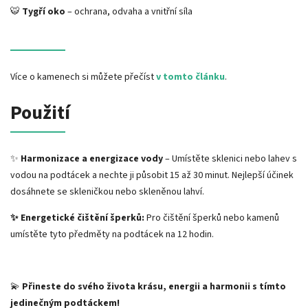
🐯
Tygří oko
– ochrana, odvaha a vnitřní síla
Více o kamenech si můžete přečíst
v tomto článku
.
Použití
✨
Harmonizace a energizace vody
– Umístěte sklenici nebo lahev s
vodou na podtácek a nechte ji působit 15 až 30 minut. Nejlepší účinek
dosáhnete se skleničkou nebo skleněnou lahví.
✨ Energetické čištění šperků:
Pro čištění šperků nebo kamenů
umístěte tyto předměty na podtácek na 12 hodin.
💫
Přineste do svého života krásu, energii a harmonii s tímto
jedinečným podtáckem!