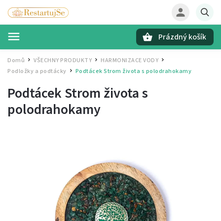
Prázdný košík
Hledat
Domů
VŠECHNY PRODUKTY
HARMONIZACE VODY
/
/
/
Podložky a podtácky
Podtácek Strom života s polodrahokamy
/
Podtácek Strom života s
polodrahokamy