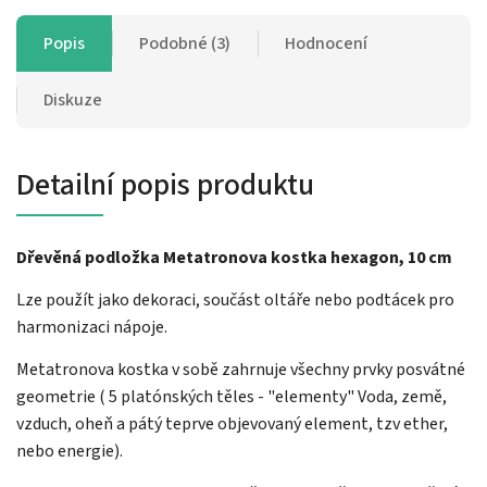
Popis
Podobné (3)
Hodnocení
Diskuze
Detailní popis produktu
Dřevěná podložka Metatronova kostka hexagon, 10 cm
Lze použít jako dekoraci, součást oltáře nebo podtácek pro
harmonizaci nápoje.
Metatronova kostka v sobě zahrnuje všechny prvky posvátné
geometrie ( 5 platónských těles - "elementy" Voda, země,
vzduch, oheň a pátý teprve objevovaný element, tzv ether,
nebo energie).