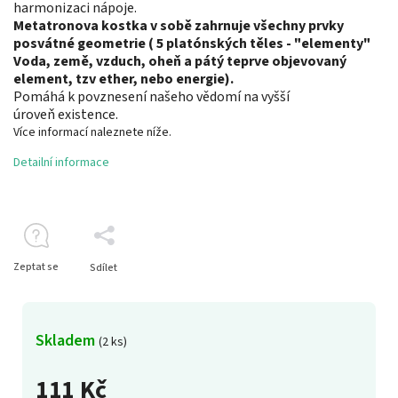
harmonizaci nápoje.
Metatronova kostka v sobě zahrnuje všechny prvky
posvátné geometrie ( 5 platónských těles - "elementy"
Voda, země, vzduch, oheň a pátý teprve objevovaný
element, tzv ether, nebo energie).
Pomáhá k
povznesení
našeho vědomí
na vyšší
úroveň
existence.
Více informací naleznete níže.
Detailní informace
Zeptat se
Sdílet
Skladem
(2 ks)
111 Kč