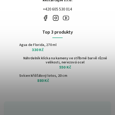
RestartujSe s.r.o.
+420 605 530 014
Top 3 produkty
Agua de Florida, 270 ml
330 Kč
Náhrdelník klícka na kameny ve stříbrné barvě
různé
velikosti, nerezová ocel
550 Kč
Svícen křišťálový lotos, 20 cm
880 Kč