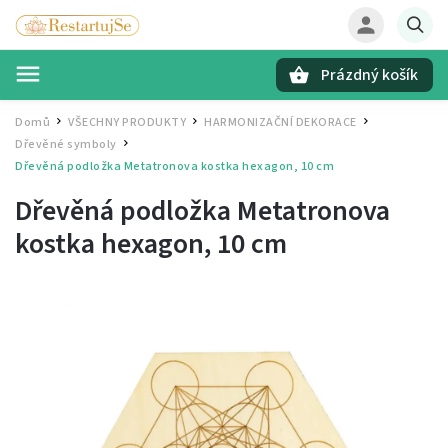
Prázdný košík
Hledat
Domů
VŠECHNY PRODUKTY
HARMONIZAČNÍ DEKORACE
/
/
/
Dřevěné symboly
/
Dřevěná podložka Metatronova kostka hexagon, 10 cm
Dřevěná podložka Metatronova
kostka hexagon, 10 cm