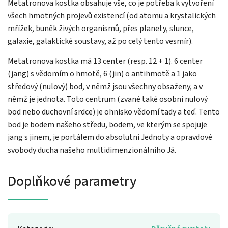
Metatronova kostka obsahuje vše, co je potřeba k vytvoření
všech hmotných projevů existencí (od atomu a krystalických
mřížek, buněk živých organismů, přes planety, slunce,
galaxie, galaktické soustavy, až po celý tento vesmír).
Metatronova kostka má 13 center (resp. 12 + 1). 6 center
(jang) s vědomím o hmotě, 6 (jin) o antihmotě a 1 jako
středový (nulový) bod, v němž jsou všechny obsaženy, a v
němž je jednota. Toto centrum (zvané také osobní nulový
bod nebo duchovní srdce) je ohnisko vědomí tady a teď. Tento
bod je bodem našeho středu, bodem, ve kterým se spojuje
jang s jinem, je portálem do absolutní Jednoty a opravdové
svobody ducha našeho multidimenzionálního Já.
Doplňkové parametry