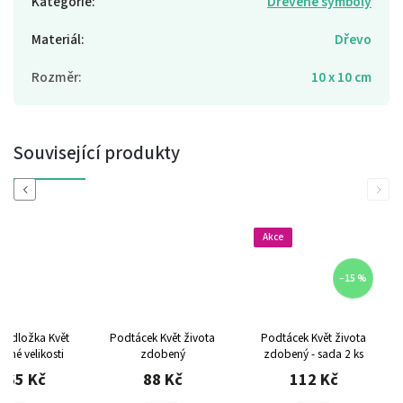
Kategorie
:
Dřevěné symboly
Materiál
:
Dřevo
Rozměr
:
10 x 10 cm
Související produkty
Previous
Next
Akce
–15 %
podložka Květ
Podtácek Květ života
Podtácek Květ života
ůzné velikosti
zdobený
zdobený - sada 2 ks
165 Kč
88 Kč
112 Kč