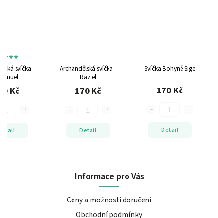
lská svíčka -
Archandělská svíčka -
Svíčka Bohyně Sige
hamuel
Raziel
170 Kč
70 Kč
170 Kč
Detail
Detail
Detail
Informace pro Vás
Ceny a možnosti doručení
Obchodní podmínky