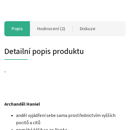
Popis
Hodnocení (2)
Diskuze
Detailní popis produktu
.
Archanděl Haniel
anděl vyjádření sebe sama prostřednictvím vyšších
pocitů a citů
pomáhá těšit se ze života