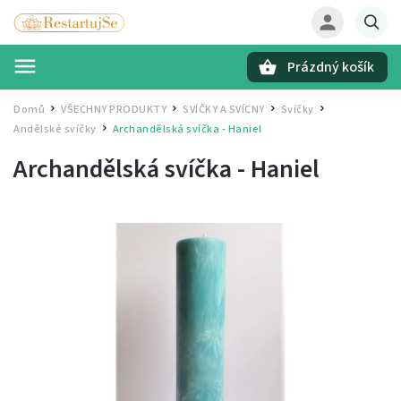
Prázdný košík
Hledat
Domů
VŠECHNY PRODUKTY
SVÍČKY A SVÍCNY
Svíčky
/
/
/
/
Andělské svíčky
Archandělská svíčka - Haniel
/
Archandělská svíčka - Haniel