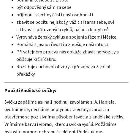
být odpovědný sám za sebe
přijmout všechny části naší osobnosti
zbavit se pocitu nejistoty, vážit si sama sebe, své
citlivosti, přirozených cyklů, nálad a biorytmů.
Vyrovnává ženský cyklus a spojení s fázemi Měsíce.
Pomáhá s jasnozřivostí a zlepšuje naši intuici.
Při veřejném projevu nás dokáže zbavit nervozity a
očišťuje krční čakru.
Rozšiřuje duchovní obzory a překonává životní
překážky.
Použití Andělské svíčky:
Svíčku zapálíme asi na 1 hodinu, zavoláme si A. Haniela,
uvolníme se, necháme odplynout všechny starosti a
otevřeme se pozitivnímu působení světla z andělské svíčky.
Vnímáme barvu i vibraci, kterou svíčka vysílá. Požádáme
bytost o pomoc, ochranu či sdělení. Poděkujeme.