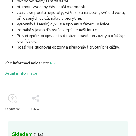
být odpovědný sám za sebe
přijmout všechny části naší osobnosti
zbavit se pocitu nejistoty, vážit si sama sebe, své citlivosti,
přirozených cyklů, nálad a biorytmů.
Vyrovnává ženský cyklus a spojení s fázemi Měsíce.
Pomáhá s jasnozřivostí a zlepšuje naši intuici.
Při veřejném projevu nás dokáže zbavit nervozity a očišťuje
krční čakru.
Rozšiřuje duchovní obzory a překonává životní překážky.
Více informací naleznete
NÍŽE
.
Detailní informace
Zeptat se
Sdílet
Skladem
(1 ks)