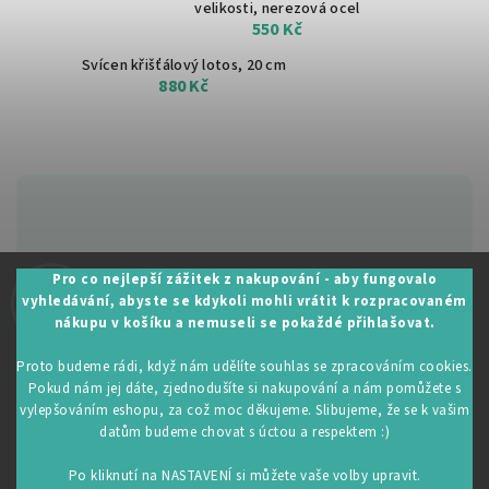
velikosti, nerezová ocel
550 Kč
Svícen křišťálový lotos, 20 cm
880 Kč
Zákaznická podpora:
Pro co nejlepší zážitek z nakupování - aby fungovalo
vyhledávání, abyste se kdykoli mohli vrátit k rozpracovaném
+420 605 530 014
nákupu v košíku a nemuseli se pokaždé přihlašovat.
info@restartujse.cz
Proto budeme rádi, když nám udělíte souhlas se zpracováním cookies.
Pokud nám jej dáte, zjednodušíte si nakupování a nám pomůžete s
vylepšováním eshopu, za což moc děkujeme. Slibujeme, že se k vašim
datům budeme chovat s úctou a respektem :)
Copyright 2026
RestartujSe.cz
. Všechna práva vyhrazena.
Upravit nastavení cookies
Po kliknutí na NASTAVENÍ si můžete vaše volby upravit.