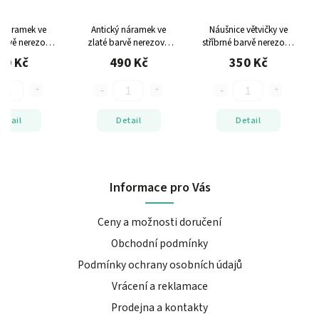
ý náramek ve
Antický náramek ve
Náušnice větvičky ve
barvě
nerezová
zlaté barvě
nerezová
stříbrné barvě
nerezová
nastavitelná
ocel, nastavitelná
ocel
90 Kč
490 Kč
350 Kč
elikost
velikost
Detail
Detail
Detail
Informace pro Vás
Ceny a možnosti doručení
Obchodní podmínky
Podmínky ochrany osobních údajů
Vrácení a reklamace
Prodejna a kontakty