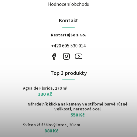
Hodnocení obchodu
Kontakt
RestartujSe s.r.o.
+420 605 530 014
Top 3 produkty
Agua de Florida, 270 ml
330 Kč
Náhrdelník klícka na kameny ve stříbrné barvě
různé
velikosti, nerezová ocel
550 Kč
Svícen křišťálový lotos, 20 cm
880 Kč