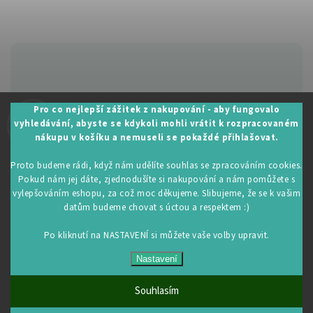
Zákaznická podpora:
Pro co nejlepší zážitek z nakupování - aby fungovalo
vyhledávání, abyste se kdykoli mohli vrátit k rozpracovaném
+420 605 530 014
nákupu v košíku a nemuseli se pokaždé přihlašovat.
info@restartujse.cz
Proto budeme rádi, když nám udělíte souhlas se zpracováním cookies.
Pokud nám jej dáte, zjednodušíte si nakupování a nám pomůžete s
vylepšováním eshopu, za což moc děkujeme. Slibujeme, že se k vašim
datům budeme chovat s úctou a respektem :)
Copyright 2026
RestartujSe.cz
. Všechna práva vyhrazena.
Upravit nastavení cookies
Po kliknutí na NASTAVENÍ si můžete vaše volby upravit.
Vytvořil
Shoptet
| Design
Shoptak.cz
Nastavení
Souhlasím