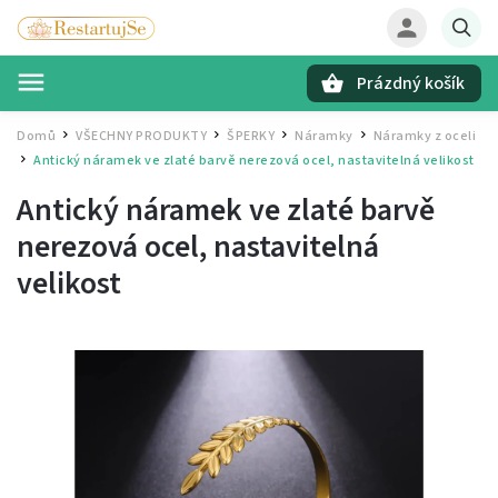
Prázdný košík
Hledat
Domů
VŠECHNY PRODUKTY
ŠPERKY
Náramky
Náramky z oceli
/
/
/
/
Antický náramek ve zlaté barvě
nerezová ocel, nastavitelná velikost
/
Antický náramek ve zlaté barvě
nerezová ocel, nastavitelná
velikost