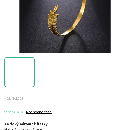
Kód:
NAR002
Neohodnoceno
Antický náramek lístky
Materiál: nerezová ocel