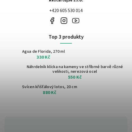
RestartujSe s.r.o.
+420 605 530 014
Top 3 produkty
Agua de Florida, 270 ml
330 Kč
Náhrdelník klícka na kameny ve stříbrné barvě
různé
velikosti, nerezová ocel
550 Kč
Svícen křišťálový lotos, 20 cm
880 Kč