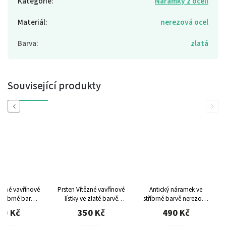
Kategorie
:
Náramky z oceli
Materiál
:
nerezová ocel
Barva
:
zlatá
Související produkty
Previous
Next
tězné vavřínové
Prsten Vítězné vavřínové
Antický náramek ve
 stříbrné barvě
lístky ve zlaté barvě
stříbrné barvě
nerezová
zová ocel,
nerezová ocel,
ocel, nastavitelná
50 Kč
350 Kč
490 Kč
elná velikost
nastavitelná velikost
velikost