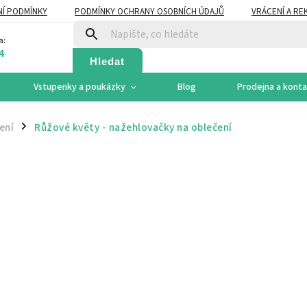
Í PODMÍNKY
PODMÍNKY OCHRANY OSOBNÍCH ÚDAJŮ
VRÁCENÍ A RE
a:
4
Hledat
Vstupenky a poukázky
Blog
Prodejna a kont
ení
Růžové květy - nažehlovačky na oblečení
/