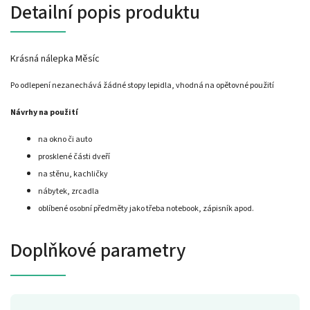
Detailní popis produktu
Krásná nálepka Měsíc
Po odlepení nezanechává žádné stopy lepidla, vhodná na opětovné použití
Návrhy na použití
na okno či auto
prosklené části dveří
na stěnu, kachličky
nábytek, zrcadla
oblíbené osobní předměty jako třeba notebook, zápisník apod.
Doplňkové parametry