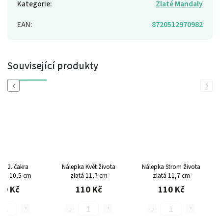
Kategorie
:
Zlaté Mandaly
EAN
:
8720512970982
Související produkty
Previous
Next
ka 2. čakra
Nálepka Květ života
Nálepka Strom života
ová
10,5 cm
zlatá
11,7 cm
zlatá
11,7 cm
10 Kč
110 Kč
110 Kč