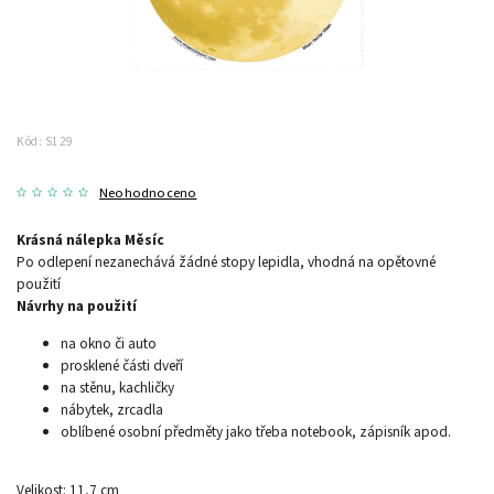
Kód:
S129
Neohodnoceno
Krásná nálepka Měsíc
Po odlepení nezanechává žádné stopy lepidla, vhodná na opětovné
použití
Návrhy na použití
na okno či auto
prosklené části dveří
na stěnu, kachličky
nábytek, zrcadla
oblíbené osobní předměty jako třeba notebook, zápisník apod.
Velikost: 11,7 cm