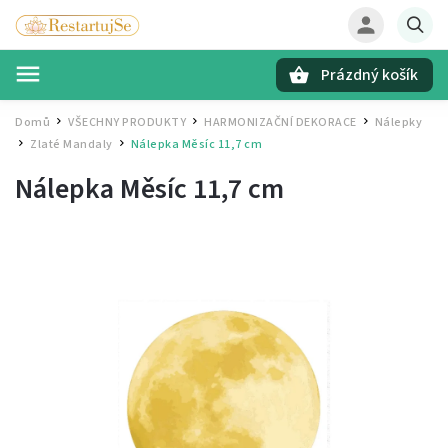
Prázdný košík
Hledat
Domů
VŠECHNY PRODUKTY
HARMONIZAČNÍ DEKORACE
Nálepky
/
/
/
Zlaté Mandaly
Nálepka Měsíc
11,7 cm
/
/
Nálepka Měsíc
11,7 cm