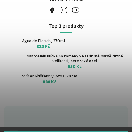
+420 605 530 014
Top 3 produkty
Agua de Florida, 270 ml
330 Kč
Náhrdelník klícka na kameny ve stříbrné barvě
různé
velikosti, nerezová ocel
550 Kč
Svícen křišťálový lotos, 20 cm
880 Kč
Zákaznická podpora: