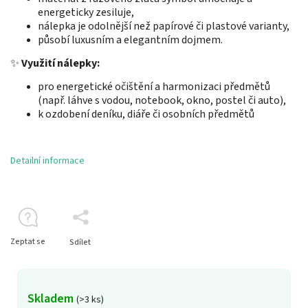
energeticky zesiluje,
nálepka je odolnější než papírové či plastové varianty,
působí luxusním a elegantním dojmem.
✨
Využití nálepky:
pro energetické očištění a harmonizaci předmětů
(např. láhve s vodou, notebook, okno, postel či auto),
k ozdobení deníku, diáře či osobních předmětů
Detailní informace
Zeptat se
Sdílet
Skladem
(>3 ks)