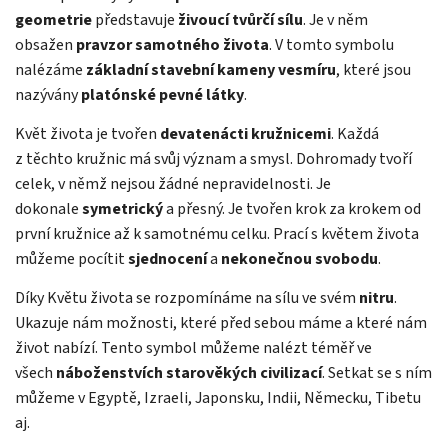
geometrie
představuje
živoucí tvůrčí sílu
. Je v něm
obsažen
pravzor samotného života
. V tomto symbolu
nalézáme
základní stavební kameny vesmíru
, které jsou
nazývány
platónské pevné látky
.
Květ života je tvořen
devatenácti kružnicemi
. Každá
z těchto kružnic má svůj význam a smysl. Dohromady tvoří
celek, v němž nejsou žádné nepravidelnosti. Je
dokonale
symetrický
a přesný. Je tvořen krok za krokem od
první kružnice až k samotnému celku. Prací s květem života
můžeme pocítit
sjednocení
a
nekonečnou svobodu
.
Díky Květu života se rozpomínáme na sílu ve svém
nitru
.
Ukazuje nám možnosti, které před sebou máme a které nám
život nabízí. Tento symbol můžeme nalézt téměř ve
všech
náboženstvích starověkých civilizací
. Setkat se s ním
můžeme v Egyptě, Izraeli, Japonsku, Indii, Německu, Tibetu
aj.