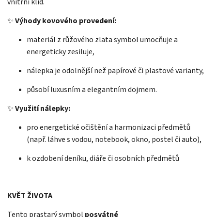
vnitřní klid.
✨
Výhody kovového provedení:
materiál z růžového zlata symbol umocňuje a
energeticky zesiluje,
nálepka je odolnější než papírové či plastové varianty,
působí luxusním a elegantním dojmem.
✨
Využití nálepky:
pro energetické očištění a harmonizaci předmětů
(např. láhve s vodou, notebook, okno, postel či auto),
k ozdobení deníku, diáře či osobních předmětů
KVĚT ŽIVOTA
Tento prastarý symbol
posvátné