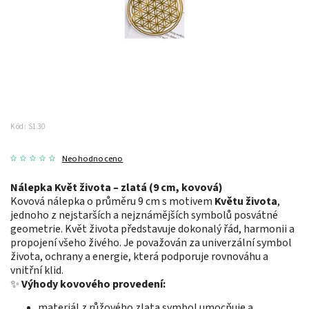
Kód:
S130
Neohodnoceno
Nálepka Květ života – zlatá (9 cm, kovová)
Kovová nálepka o průměru 9 cm s motivem
Květu života
,
jednoho z nejstarších a nejznámějších symbolů posvátné
geometrie. Květ života představuje dokonalý řád, harmonii a
propojení všeho živého. Je považován za univerzální symbol
života, ochrany a energie, která podporuje rovnováhu a
vnitřní klid.
✨
Výhody kovového provedení:
materiál z růžového zlata symbol umocňuje a