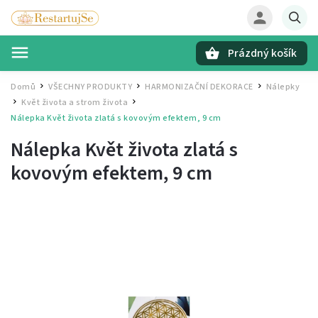
Prázdný košík
Hledat
Domů
VŠECHNY PRODUKTY
HARMONIZAČNÍ DEKORACE
Nálepky
/
/
/
Květ života a strom života
/
/
Nálepka Květ života zlatá s kovovým efektem, 9 cm
Nálepka Květ života zlatá s
kovovým efektem, 9 cm