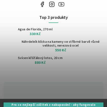
Top 3 produkty
Agua de Florida, 270 ml
330 Kč
Náhrdelník klícka na kameny ve stříbrné barvě
různé
velikosti, nerezová ocel
550 Kč
Svícen křišťálový lotos, 20 cm
880 Kč
Zákaznická podpora:
Pro co nejlepší zážitek z nakupování - aby fungovalo