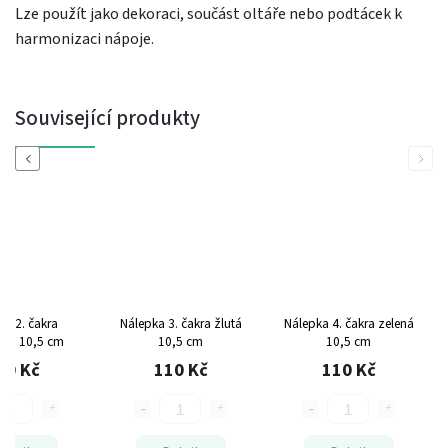
Lze použít jako dekoraci, součást oltáře nebo podtácek k
harmonizaci nápoje.
Související produkty
Previous
Next
ka 2. čakra
Nálepka 3. čakra žlutá
Nálepka 4. čakra zelená
ová
10,5 cm
10,5 cm
10,5 cm
10 Kč
110 Kč
110 Kč