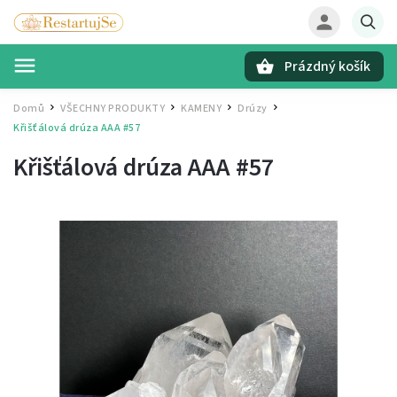
Prázdný košík
Hledat
Domů
VŠECHNY PRODUKTY
KAMENY
Drúzy
/
/
/
/
Křišťálová drúza AAA #57
Křišťálová drúza AAA #57