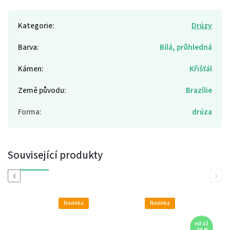
Kategorie
:
Drúzy
Barva
:
Bílá, průhledná
Kámen
:
Křišťál
Země původu
:
Brazílie
Forma
:
drúza
Související produkty
Previous
Next
Novinka
Novinka
od
až