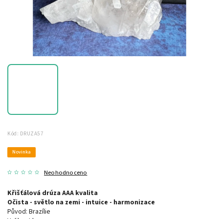
Kód:
DRUZA57
Novinka
Neohodnoceno
Křišťálová drúza AAA kvalita
Očista - světlo na zemi - intuice - harmonizace
Původ: Brazílie