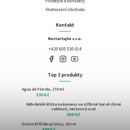
Prodejna a kontakty
Hodnocení obchodu
Kontakt
RestartujSe s.r.o.
+420 605 530 014
Top 3 produkty
Agua de Florida, 270 ml
330 Kč
Náhrdelník klícka na kameny ve stříbrné barvě
různé
velikosti, nerezová ocel
550 Kč
Svícen křišťálový lotos, 20 cm
880 Kč