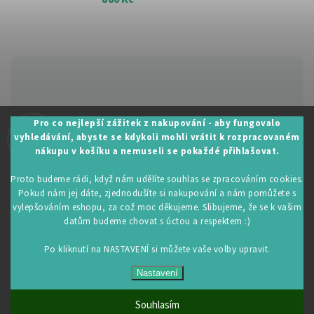
Zákaznická podpora:
Pro co nejlepší zážitek z nakupování - aby fungovalo
vyhledávání, abyste se kdykoli mohli vrátit k rozpracovaném
+420 605 530 014
nákupu v košíku a nemuseli se pokaždé přihlašovat.
info@restartujse.cz
Proto budeme rádi, když nám udělíte souhlas se zpracováním cookies.
Pokud nám jej dáte, zjednodušíte si nakupování a nám pomůžete s
vylepšováním eshopu, za což moc děkujeme. Slibujeme, že se k vašim
datům budeme chovat s úctou a respektem :)
Copyright 2026
RestartujSe.cz
. Všechna práva vyhrazena.
Upravit nastavení cookies
Po kliknutí na NASTAVENÍ si můžete vaše volby upravit.
Vytvořil
Shoptet
| Design
Shoptak.cz
Nastavení
Souhlasím