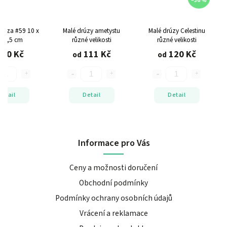
–36 %
drůza #59
10 x
Malé drúzy ametystu
Malé drúzy Celestinu
x 6,5 cm
různé velikosti
různé velikosti
760 Kč
111 Kč
120 Kč
od
od
Detail
Detail
Detail
Informace pro Vás
Ceny a možnosti doručení
Obchodní podmínky
Podmínky ochrany osobních údajů
Vrácení a reklamace