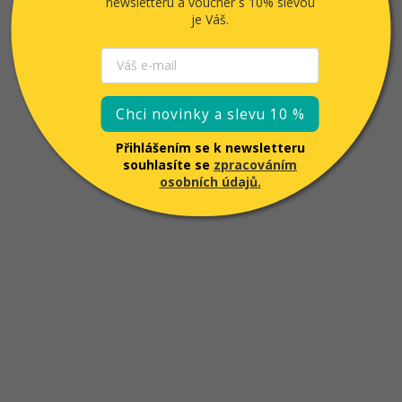
newsletteru a voucher
s 10% slevou
je Váš.
Chci novinky a slevu 10 %
Přihlášením se k newsletteru
souhlasíte se
zpracováním
osobních údajů.