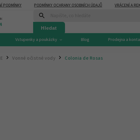
Í PODMÍNKY
PODMÍNKY OCHRANY OSOBNÍCH ÚDAJŮ
VRÁCENÍ A RE
a:
4
Hledat
Vstupenky a poukázky
Blog
Prodejna a kont
CE
Vonné očistné vody
Colonia de Rosas
/
/