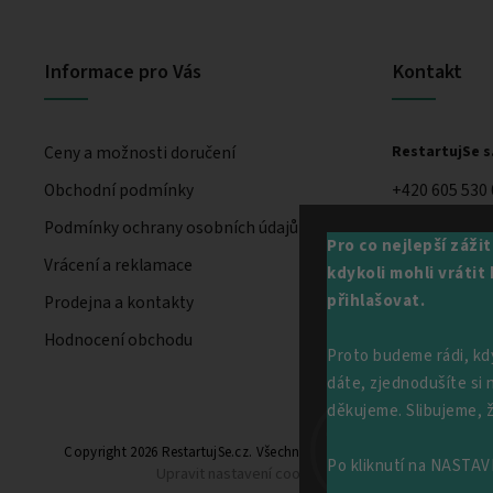
Informace pro Vás
Kontakt
Ceny a možnosti doručení
RestartujSe s.
Obchodní podmínky
+420 605 530
Podmínky ochrany osobních údajů
Pro co nejlepší záži
Vrácení a reklamace
kdykoli mohli vráti
přihlašovat.
Prodejna a kontakty
Hodnocení obchodu
Proto budeme rádi, kd
dáte, zjednodušíte si
děkujeme. Slibujeme, 
Copyright 2026
RestartujSe.cz
. Všechna práva vyhrazena.
Po kliknutí na NASTAVE
Upravit nastavení cookies