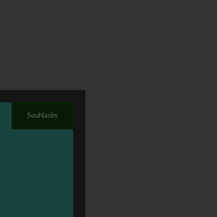
ny ve
osti,
Souhlasím
0 cm