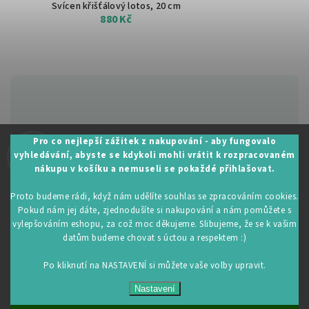
Svícen křišťálový lotos, 20 cm
880 Kč
Zákaznická podpora:
Pro co nejlepší zážitek z nakupování - aby fungovalo
vyhledávání, abyste se kdykoli mohli vrátit k rozpracovaném
+420 605 530 014
nákupu v košíku a nemuseli se pokaždé přihlašovat.
info@restartujse.cz
Proto budeme rádi, když nám udělíte souhlas se zpracováním cookies.
Pokud nám jej dáte, zjednodušíte si nakupování a nám pomůžete s
vylepšováním eshopu, za což moc děkujeme. Slibujeme, že se k vašim
datům budeme chovat s úctou a respektem :)
Copyright 2026
RestartujSe.cz
. Všechna práva vyhrazena.
Upravit nastavení cookies
Po kliknutí na NASTAVENÍ si můžete vaše volby upravit.
Vytvořil
Shoptet
| Design
Shoptak.cz
Nastavení