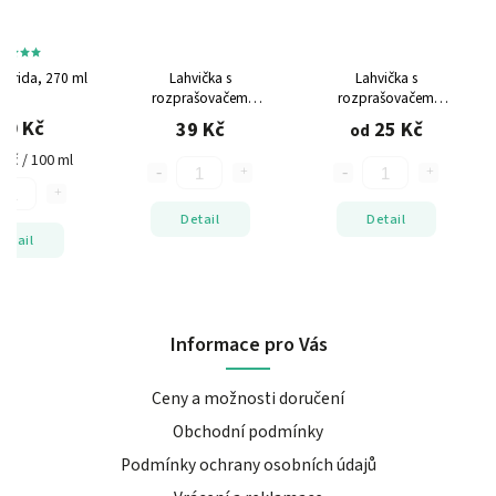
lorida, 270 ml
Lahvička s
Lahvička s
rozprašovačem
rozprašovačem
skleněná
průhledná plast
různé
30 Kč
39 Kč
25 Kč
od
velikosti
 Kč / 100 ml
Detail
Detail
Detail
Informace pro Vás
Ceny a možnosti doručení
Obchodní podmínky
Podmínky ochrany osobních údajů