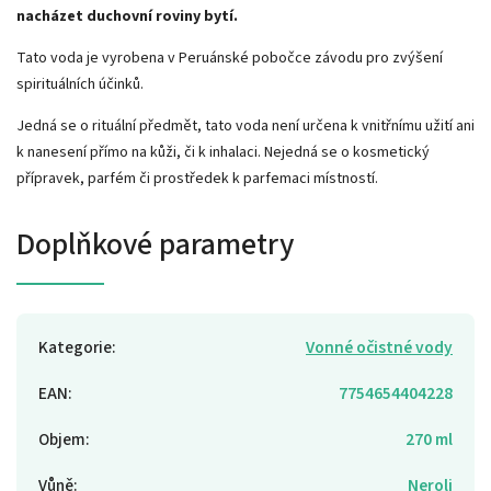
nacházet duchovní roviny bytí.
Tato voda je vyrobena v Peruánské pobočce závodu pro zvýšení
spirituálních účinků.
Jedná se o rituální předmět, tato voda není určena k vnitřnímu užití ani
k nanesení přímo na kůži, či k inhalaci. Nejedná se o kosmetický
přípravek, parfém či prostředek k parfemaci místností.
Doplňkové parametry
Kategorie
:
Vonné očistné vody
EAN
:
7754654404228
Objem
:
270 ml
Vůně
:
Neroli