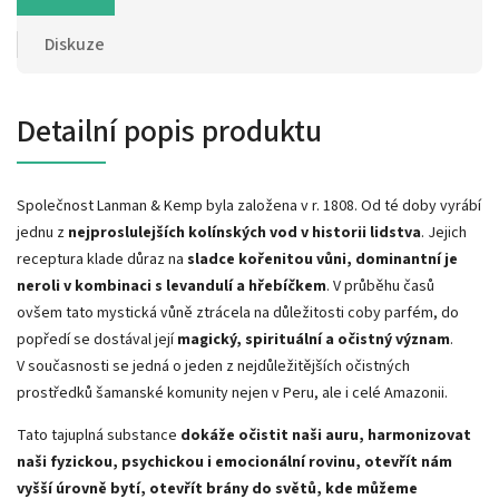
Diskuze
Detailní popis produktu
Společnost Lanman & Kemp byla založena v r. 1808. Od té doby vyrábí
jednu z
nejproslulejších kolínských vod v historii lidstva
. Jejich
receptura klade důraz na
sladce kořenitou vůni, dominantní je
neroli v kombinaci s levandulí a hřebíčkem
. V průběhu časů
ovšem tato mystická vůně ztrácela na důležitosti coby parfém, do
popředí se dostával její
magický, spirituální a očistný význam
.
V současnosti se jedná o jeden z nejdůležitějších očistných
prostředků šamanské komunity nejen v Peru, ale i celé Amazonii.
Tato tajuplná substance
dokáže očistit naši auru, harmonizovat
naši fyzickou, psychickou i emocionální rovinu, otevřít nám
vyšší úrovně bytí, otevřít brány do světů, kde můžeme