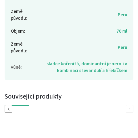
Země
Peru
původu
:
Objem
:
70 ml
Země
Peru
původu
:
sladce kořenitá, dominantní je neroli v
Vůně
:
kombinaci s levandulí a hřebíčkem
Související produkty
Previous
Next