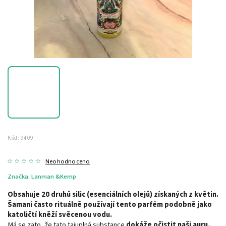
Kód:
9409
Neohodnoceno
Značka:
Lanman &Kemp
Obsahuje 20 druhů silic (esenciálních olejů) získaných z květin.
Šamani často rituálně používají tento parfém podobně jako
katoličtí kněží svěcenou vodu.
Má se zato, že tato tajuplná substance
dokáže očistit naši auru,