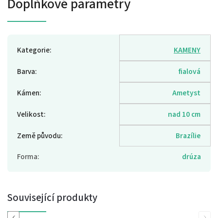
Doplňkové parametry
Kategorie
:
KAMENY
Barva
:
fialová
Kámen
:
Ametyst
Velikost
:
nad 10 cm
Země původu
:
Brazílie
Forma
:
drúza
Související produkty
Previous
Next