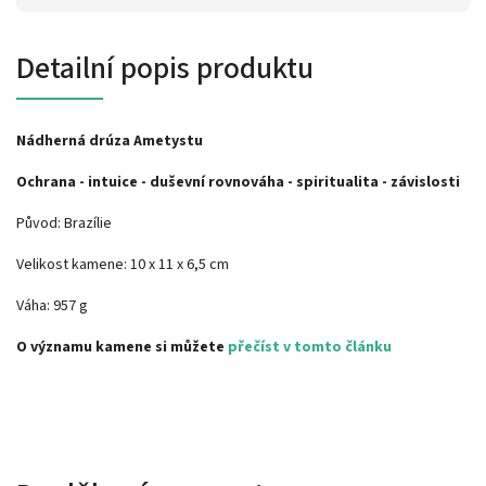
Detailní popis produktu
Nádherná drúza Ametystu
Ochrana - intuice - duševní rovnováha - spiritualita - závislosti
Původ: Brazílie
Velikost kamene:
10 x 11 x 6,5 cm
Váha: 957 g
O významu kamene si můžete
přečíst v tomto článku