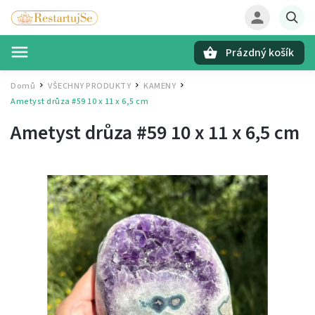
Prázdný košík
Hledat
Domů
VŠECHNY PRODUKTY
KAMENY
/
/
/
Ametyst drůza #59
10 x 11 x 6,5 cm
Ametyst drůza #59
10 x 11 x 6,5 cm