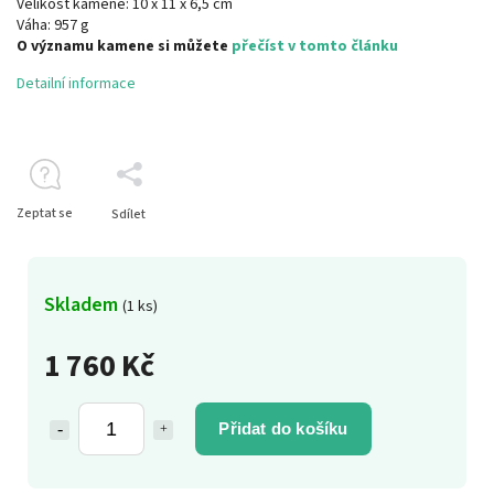
Velikost kamene:
10 x 11 x 6,5 cm
Váha: 957 g
O významu kamene si můžete
přečíst v tomto článku
Detailní informace
Zeptat se
Sdílet
Skladem
(1 ks)
1 760 Kč
Přidat do košíku