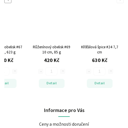
vý obelisk #67
Růženínový obelisk #69
Křišťálová špice #24
7,7
 cm, 623 g
10 cm, 85 g
cm
900 Kč
420 Kč
630 Kč
Detail
Detail
Detail
Informace pro Vás
Ceny a možnosti doručení