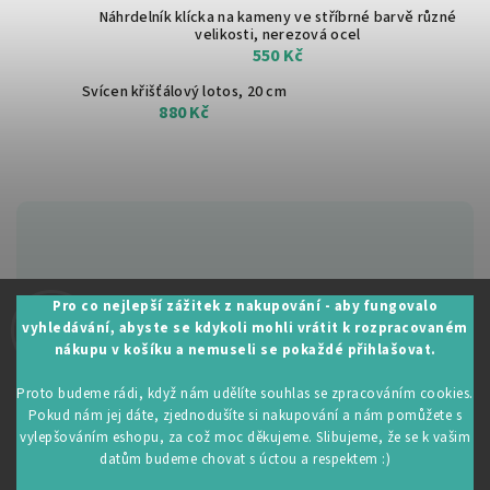
Náhrdelník klícka na kameny ve stříbrné barvě
různé
velikosti, nerezová ocel
550 Kč
Svícen křišťálový lotos, 20 cm
880 Kč
Zákaznická podpora:
Pro co nejlepší zážitek z nakupování - aby fungovalo
vyhledávání, abyste se kdykoli mohli vrátit k rozpracovaném
+420 605 530 014
nákupu v košíku a nemuseli se pokaždé přihlašovat.
info@restartujse.cz
Proto budeme rádi, když nám udělíte souhlas se zpracováním cookies.
Pokud nám jej dáte, zjednodušíte si nakupování a nám pomůžete s
vylepšováním eshopu, za což moc děkujeme. Slibujeme, že se k vašim
datům budeme chovat s úctou a respektem :)
Copyright 2026
RestartujSe.cz
. Všechna práva vyhrazena.