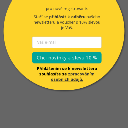
pro nově registrované.
Stačí se
přihlásit k odběru
našeho
newsletteru a voucher
s 10% slevou
je Váš.
Chci novinky a slevu 10 %
Přihlášením se k newsletteru
souhlasíte se
zpracováním
osobních údajů.