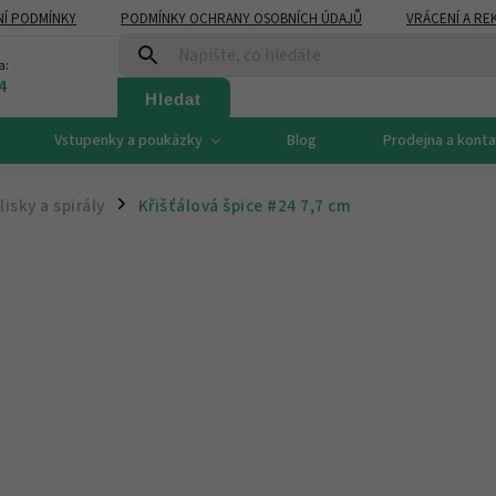
Í PODMÍNKY
PODMÍNKY OCHRANY OSOBNÍCH ÚDAJŮ
VRÁCENÍ A RE
a:
4
Hledat
Vstupenky a poukázky
Blog
Prodejna a kont
lisky a spirály
Křišťálová špice #24
7,7 cm
/