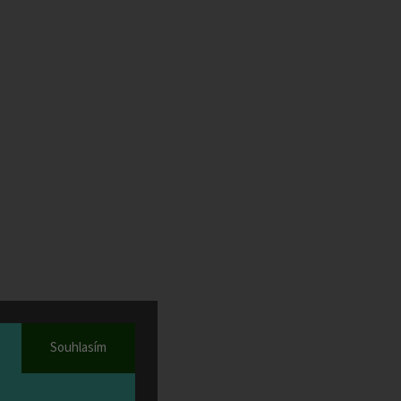
ny ve
osti,
Souhlasím
0 cm