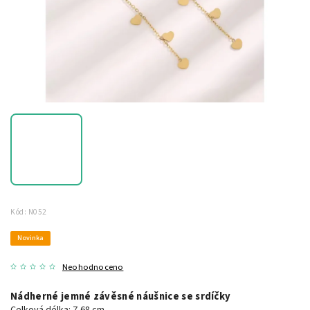
Kód:
N052
Novinka
Neohodnoceno
Nádherné jemné závěsné náušnice se srdíčky
Celková délka: 7,68 cm