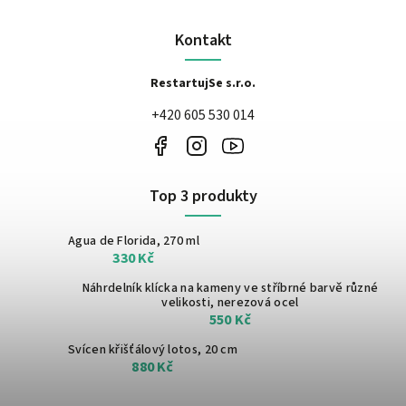
Kontakt
RestartujSe s.r.o.
+420 605 530 014
Top 3 produkty
Agua de Florida, 270 ml
330 Kč
Náhrdelník klícka na kameny ve stříbrné barvě
různé
velikosti, nerezová ocel
550 Kč
Svícen křišťálový lotos, 20 cm
880 Kč