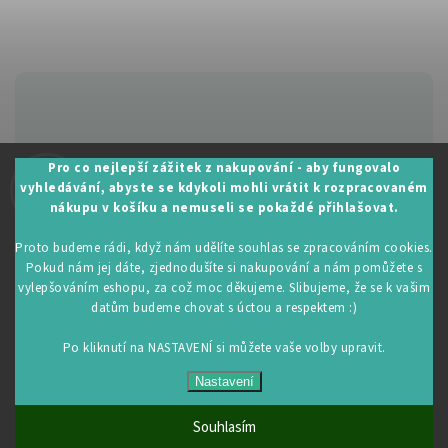
Zákaznická podpora:
Pro co nejlepší zážitek z nakupování - aby fungovalo
vyhledávání, abyste se kdykoli mohli vrátit k rozpracovaném
+420 605 530 014
nákupu v košíku a nemuseli se pokaždé přihlašovat.
info@restartujse.cz
Proto budeme rádi, když nám udělíte souhlas se zpracováním cookies.
Pokud nám jej dáte, zjednodušíte si nakupování a nám pomůžete s
vylepšováním eshopu, za což moc děkujeme. Slibujeme, že se k vašim
datům budeme chovat s úctou a respektem :)
Copyright 2026
RestartujSe.cz
. Všechna práva vyhrazena.
Upravit nastavení cookies
Po kliknutí na NASTAVENÍ si můžete vaše volby upravit.
Vytvořil
Shoptet
| Design
Shoptak.cz
Nastavení
Souhlasím