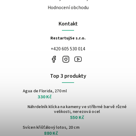
Hodnocení obchodu
Kontakt
RestartujSe s.r.o.
+420 605 530 014
Top 3 produkty
Agua de Florida, 270 ml
330 Kč
Náhrdelník klícka na kameny ve stříbrné barvě
různé
velikosti, nerezová ocel
550 Kč
Svícen křišťálový lotos, 20 cm
880 Kč