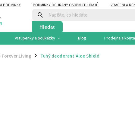
Í PODMÍNKY
PODMÍNKY OCHRANY OSOBNÍCH ÚDAJŮ
VRÁCENÍ A RE
a:
4
Hledat
Vstupenky a poukázky
Blog
Prodejna a kont
 Forever Living
Tuhý deodorant Aloe Shield
/