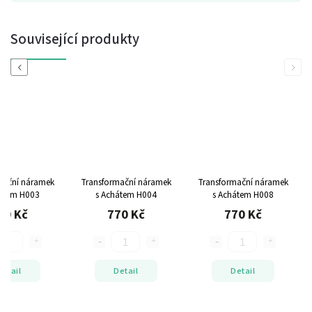
Související produkty
Previous
Next
mační náramek
Transformační náramek
Transformační náramek
átem H003
s Achátem H004
s Achátem H008
70 Kč
770 Kč
770 Kč
Detail
Detail
Detail