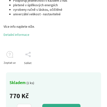
Podporují jedinečnost v každém z nás
pletené v úplňkových energiích
vyrobeny ručně s láskou, očištěné
univerzální velikost - nastavitelné
Více info najdete níže.
Detailní informace
Zeptat se
Sdílet
Skladem
(1 ks)
770 Kč