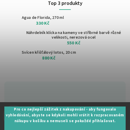
Top 3 produkty
Agua de Florida, 270 ml
330 Kč
Náhrdelník klícka na kameny ve stříbrné barvě
různé
velikosti, nerezová ocel
550 Kč
Svícen křišťálový lotos, 20 cm
880 Kč
Zákaznická podpora:
Pro co nejlepší zážitek z nakupování - aby fungovalo
vyhledávání, abyste se kdykoli mohli vrátit k rozpracovaném
+420 605 530 014
nákupu v košíku a nemuseli se pokaždé přihlašovat.
info@restartujse.cz