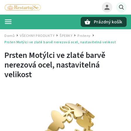
Prázdný košík
Hledat
Domů
VŠECHNY PRODUKTY
ŠPERKY
Prsteny
/
/
/
/
Prsten Motýlci ve zlaté barvě
nerezová ocel, nastavitelná velikost
Prsten Motýlci ve zlaté barvě
nerezová ocel, nastavitelná
velikost