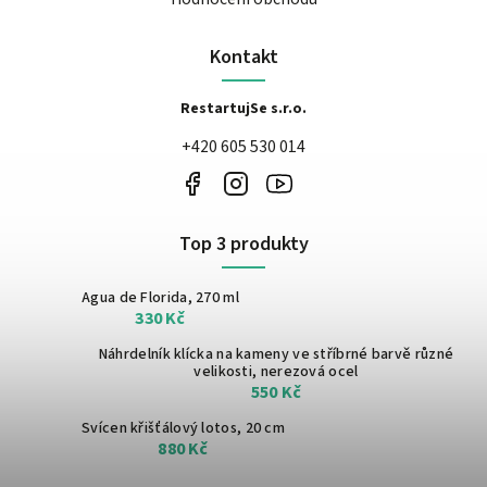
Kontakt
RestartujSe s.r.o.
+420 605 530 014
Top 3 produkty
Agua de Florida, 270 ml
330 Kč
Náhrdelník klícka na kameny ve stříbrné barvě
různé
velikosti, nerezová ocel
550 Kč
Svícen křišťálový lotos, 20 cm
880 Kč