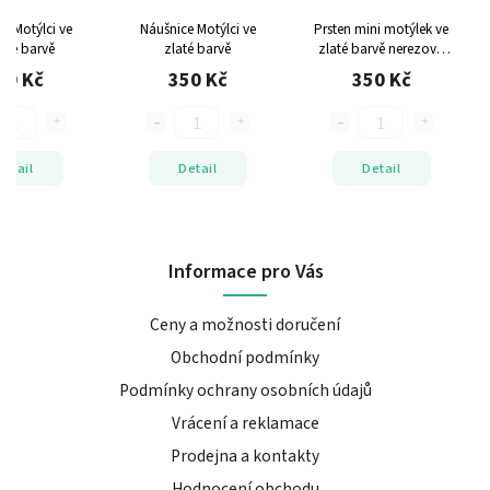
e Motýlci ve
Náušnice Motýlci ve
Prsten mini motýlek ve
brné barvě
zlaté barvě
zlaté barvě
nerezová
ocel, nastavitelná
50 Kč
350 Kč
350 Kč
velikost
Detail
Detail
Detail
Informace pro Vás
Ceny a možnosti doručení
Obchodní podmínky
Podmínky ochrany osobních údajů
Vrácení a reklamace
Prodejna a kontakty
Hodnocení obchodu