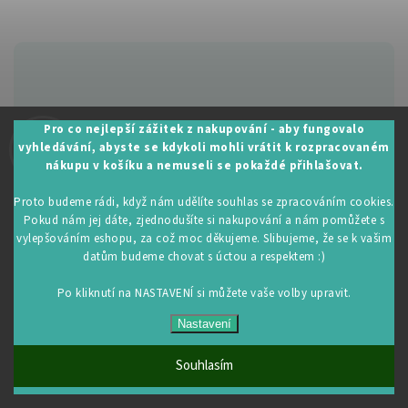
Zákaznická podpora:
Pro co nejlepší zážitek z nakupování - aby fungovalo
vyhledávání, abyste se kdykoli mohli vrátit k rozpracovaném
+420 605 530 014
nákupu v košíku a nemuseli se pokaždé přihlašovat.
info@restartujse.cz
Proto budeme rádi, když nám udělíte souhlas se zpracováním cookies.
Pokud nám jej dáte, zjednodušíte si nakupování a nám pomůžete s
vylepšováním eshopu, za což moc děkujeme. Slibujeme, že se k vašim
datům budeme chovat s úctou a respektem :)
Copyright 2026
RestartujSe.cz
. Všechna práva vyhrazena.
Upravit nastavení cookies
Po kliknutí na NASTAVENÍ si můžete vaše volby upravit.
Vytvořil
Shoptet
| Design
Shoptak.cz
Nastavení
Souhlasím