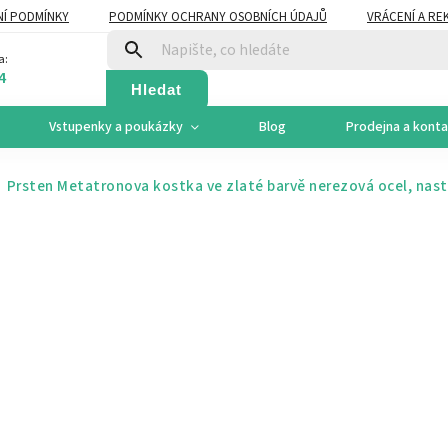
Í PODMÍNKY
PODMÍNKY OCHRANY OSOBNÍCH ÚDAJŮ
VRÁCENÍ A RE
a:
4
Hledat
Vstupenky a poukázky
Blog
Prodejna a kont
Prsten Metatronova kostka ve zlaté barvě
nerezová ocel, nast