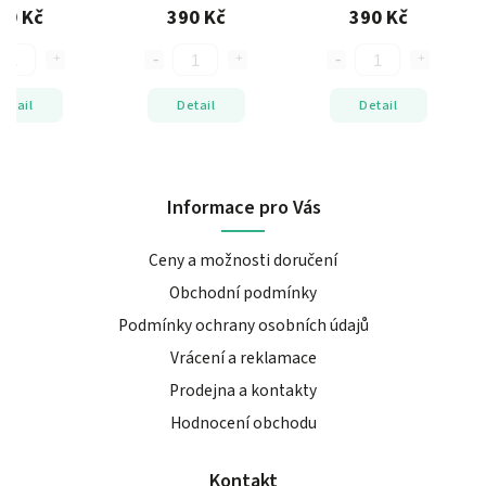
nastavitelná
ocel, nastavitelná
nastavitelná velikost
90 Kč
390 Kč
390 Kč
elikost
velikost
Detail
Detail
Detail
Informace pro Vás
Ceny a možnosti doručení
Obchodní podmínky
Podmínky ochrany osobních údajů
Vrácení a reklamace
Prodejna a kontakty
Hodnocení obchodu
Kontakt