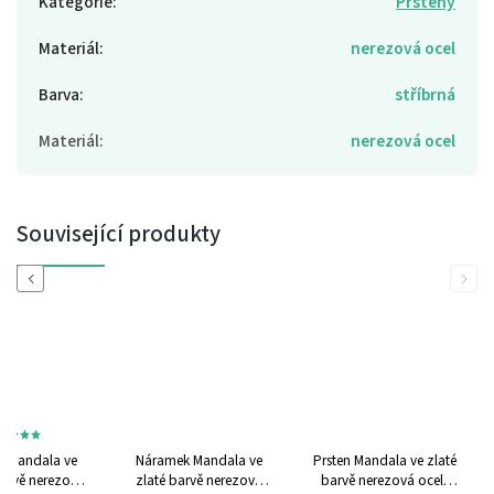
Kategorie
:
Prsteny
Materiál
:
nerezová ocel
Barva
:
stříbrná
Materiál
:
nerezová ocel
Související produkty
Previous
Next
 Mandala ve
Náramek Mandala ve
Prsten Mandala ve zlaté
barvě
nerezová
zlaté barvě
nerezová
barvě
nerezová ocel,