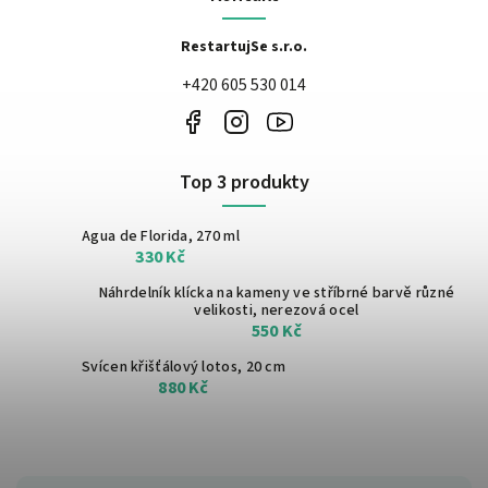
RestartujSe s.r.o.
+420 605 530 014
Top 3 produkty
Agua de Florida, 270 ml
330 Kč
Náhrdelník klícka na kameny ve stříbrné barvě
různé
velikosti, nerezová ocel
550 Kč
Svícen křišťálový lotos, 20 cm
880 Kč