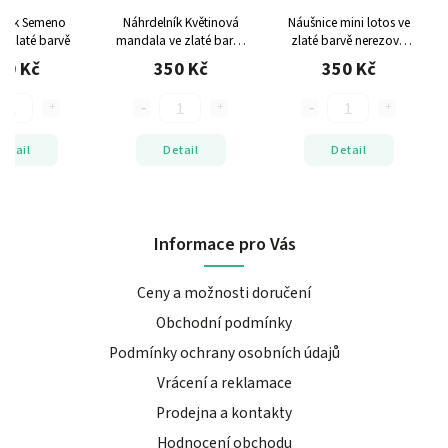
lník Semeno
Náhrdelník Květinová
Náušnice mini lotos ve
e zlaté barvě
mandala ve zlaté barvě
zlaté barvě
nerezová
nerezová ocel
ocel
90 Kč
350 Kč
350 Kč
Detail
Detail
Detail
Informace pro Vás
Ceny a možnosti doručení
Obchodní podmínky
Podmínky ochrany osobních údajů
Vrácení a reklamace
Prodejna a kontakty
Hodnocení obchodu