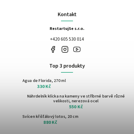
Kontakt
RestartujSe s.r.o.
+420 605 530 014
Top 3 produkty
Agua de Florida, 270 ml
330 Kč
Náhrdelník klícka na kameny ve stříbrné barvě
různé
velikosti, nerezová ocel
550 Kč
Svícen křišťálový lotos, 20 cm
880 Kč