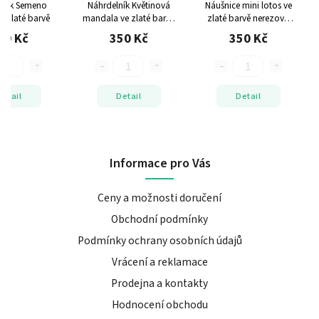
lník Semeno
Náhrdelník Květinová
Náušnice mini lotos ve
e zlaté barvě
mandala ve zlaté barvě
zlaté barvě
nerezová
nerezová ocel
ocel
90 Kč
350 Kč
350 Kč
Detail
Detail
Detail
Informace pro Vás
Ceny a možnosti doručení
Obchodní podmínky
Podmínky ochrany osobních údajů
Vrácení a reklamace
Prodejna a kontakty
Hodnocení obchodu