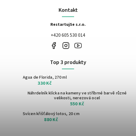
Kontakt
RestartujSe s.r.o.
+420 605 530 014
Top 3 produkty
Agua de Florida, 270 ml
330 Kč
Náhrdelník klícka na kameny ve stříbrné barvě
různé
velikosti, nerezová ocel
550 Kč
Svícen křišťálový lotos, 20 cm
880 Kč