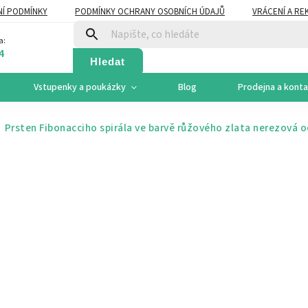
Í PODMÍNKY
PODMÍNKY OCHRANY OSOBNÍCH ÚDAJŮ
VRÁCENÍ A RE
a:
4
Hledat
Vstupenky a poukázky
Blog
Prodejna a kont
Prsten Fibonacciho spirála ve barvě růžového zlata
nerezová oc