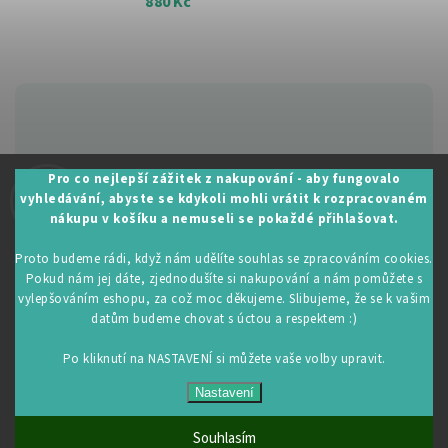
880 Kč
Zákaznická podpora:
Pro co nejlepší zážitek z nakupování - aby fungovalo
vyhledávání, abyste se kdykoli mohli vrátit k rozpracovaném
+420 605 530 014
nákupu v košíku a nemuseli se pokaždé přihlašovat.
info@restartujse.cz
Proto budeme rádi, když nám udělíte souhlas se zpracováním cookies.
Pokud nám jej dáte, zjednodušíte si nakupování a nám pomůžete s
vylepšováním eshopu, za což moc děkujeme. Slibujeme, že se k vašim
datům budeme chovat s úctou a respektem :)
Copyright 2026
RestartujSe.cz
. Všechna práva vyhrazena.
Upravit nastavení cookies
Po kliknutí na NASTAVENÍ si můžete vaše volby upravit.
Vytvořil
Shoptet
| Design
Shoptak.cz
Nastavení
Souhlasím