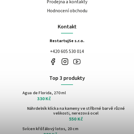
Prodejna a kontakty
Hodnocení obchodu
Kontakt
RestartujSe s.r.o.
+420 605 530 014
Top 3 produkty
Agua de Florida, 270 ml
330 Kč
Náhrdelník klícka na kameny ve stříbrné barvě
různé
velikosti, nerezová ocel
550 Kč
Svícen křišťálový lotos, 20 cm