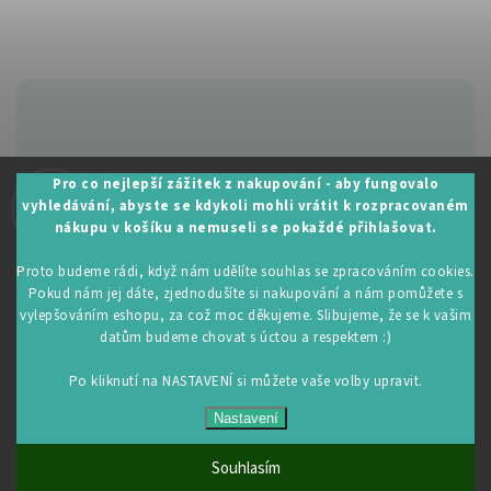
Zákaznická podpora:
Pro co nejlepší zážitek z nakupování - aby fungovalo
vyhledávání, abyste se kdykoli mohli vrátit k rozpracovaném
+420 605 530 014
nákupu v košíku a nemuseli se pokaždé přihlašovat.
info@restartujse.cz
Proto budeme rádi, když nám udělíte souhlas se zpracováním cookies.
Pokud nám jej dáte, zjednodušíte si nakupování a nám pomůžete s
vylepšováním eshopu, za což moc děkujeme. Slibujeme, že se k vašim
datům budeme chovat s úctou a respektem :)
Copyright 2026
RestartujSe.cz
. Všechna práva vyhrazena.
Upravit nastavení cookies
Po kliknutí na NASTAVENÍ si můžete vaše volby upravit.
Vytvořil
Shoptet
| Design
Shoptak.cz
Nastavení
Souhlasím