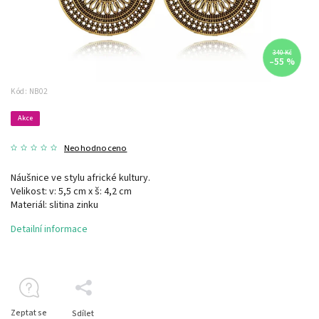
340 Kč
–55 %
Kód:
NB02
Akce
Neohodnoceno
Náušnice ve stylu africké kultury.
Velikost: v: 5,5 cm x š: 4,2 cm
Materiál: slitina zinku
Detailní informace
Zeptat se
Sdílet