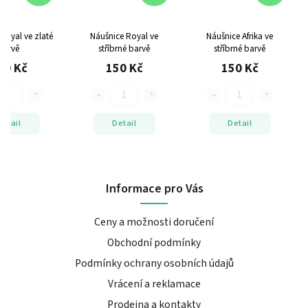
Royal ve zlaté
Náušnice Royal ve
Náušnice Afrika ve
barvě
stříbrné barvě
stříbrné barvě
50 Kč
150 Kč
150 Kč
Detail
Detail
Detail
Informace pro Vás
Ceny a možnosti doručení
Obchodní podmínky
Podmínky ochrany osobních údajů
Vrácení a reklamace
Prodejna a kontakty