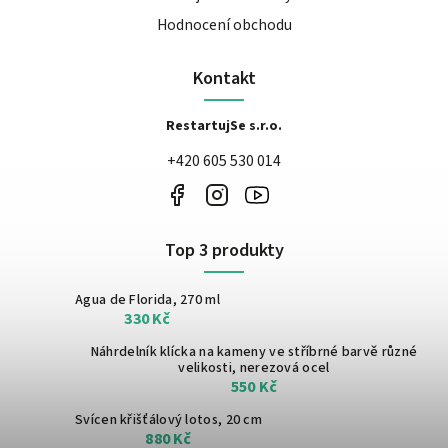
Hodnocení obchodu
Kontakt
RestartujSe s.r.o.
+420 605 530 014
Top 3 produkty
Agua de Florida, 270 ml
330 Kč
Náhrdelník klícka na kameny ve stříbrné barvě
různé
velikosti, nerezová ocel
550 Kč
Svícen křišťálový lotos, 20 cm
880 Kč