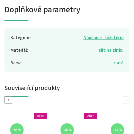
Doplňkové parametry
Kategorie
:
Náušnice - bižuterie
Materiál
:
slitina zinku
Barva
:
zlatá
Související produkty
Previous
Next
Akce
Akce
–55 %
–55 %
–55 %