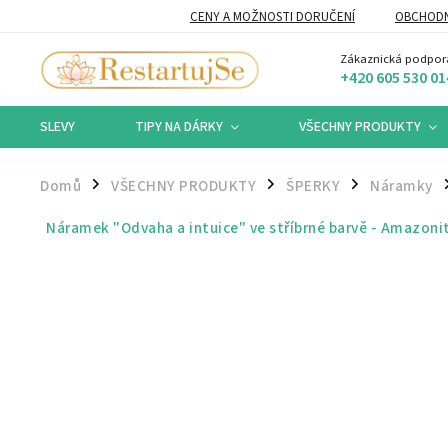
CENY A MOŽNOSTI DORUČENÍ
OBCHODN
Zákaznická podpor
+420 605 530 01
SLEVY
TIPY NA DÁRKY
VŠECHNY PRODUKTY
Domů
VŠECHNY PRODUKTY
ŠPERKY
Náramky
/
/
/
/
Náramek "Odvaha a intuice" ve stříbrné barvě - Amazoni