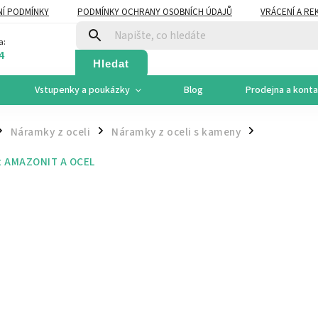
Í PODMÍNKY
PODMÍNKY OCHRANY OSOBNÍCH ÚDAJŮ
VRÁCENÍ A RE
a:
4
Hledat
Vstupenky a poukázky
Blog
Prodejna a kont
Náramky z oceli
Náramky z oceli s kameny
/
/
t
AMAZONIT A OCEL