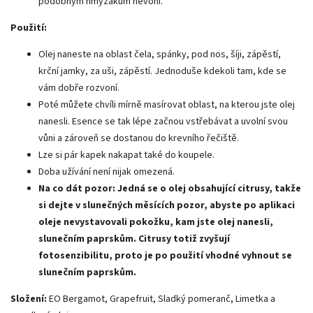
podobným hmyzákům nevoní.
Použití:
Olej naneste na oblast čela, spánky, pod nos, šíji, zápěstí,
krční jamky, za uši, zápěstí. Jednoduše kdekoli tam, kde se
vám dobře rozvoní.
Poté můžete chvíli mírně masírovat oblast, na kterou jste olej
nanesli. Esence se tak lépe začnou vstřebávat a uvolní svou
vůni a zároveň se dostanou do krevního řečiště.
Lze si pár kapek nakapat také do koupele.
Doba užívání není nijak omezená.
Na co dát pozor: Jedná se o olej obsahující citrusy, takže
si dejte v slunečných měsících pozor, abyste po aplikaci
oleje nevystavovali pokožku, kam jste olej nanesli,
slunečním paprskům. Citrusy totiž zvyšují
fotosenzibilitu, proto je po použití vhodné vyhnout se
slunečním paprskům.
Složení:
EO Bergamot, Grapefruit, Sladký pomeranč, Limetka a