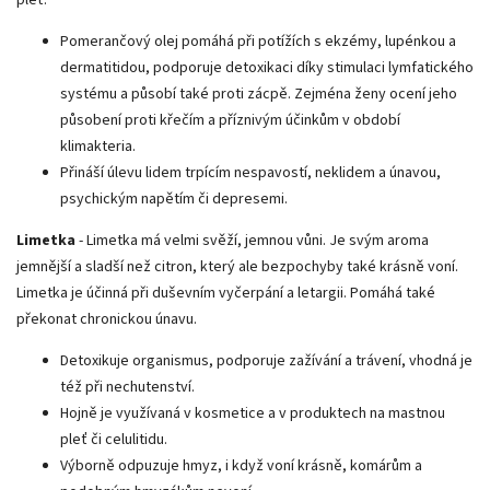
Pomerančový olej pomáhá při potížích s ekzémy, lupénkou a
dermatitidou, podporuje detoxikaci díky stimulaci lymfatického
systému a působí také proti zácpě. Zejména ženy ocení jeho
působení proti křečím a příznivým účinkům v období
klimakteria.
Přináší úlevu lidem trpícím nespavostí, neklidem a únavou,
psychickým napětím či depresemi.
Limetka
- Limetka má velmi svěží, jemnou vůni. Je svým aroma
jemnější a sladší než citron, který ale bezpochyby také krásně voní.
Limetka je účinná při duševním vyčerpání a letargii. Pomáhá také
překonat chronickou únavu.
Detoxikuje organismus, podporuje zažívání a trávení, vhodná je
též při nechutenství.
Hojně je využívaná v kosmetice a v produktech na mastnou
pleť či celulitidu.
Výborně odpuzuje hmyz, i když voní krásně, komárům a