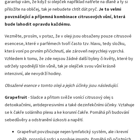
garantuji vám, že když si olejiček například natřete na dlaně a ty si
přiložíte na obličej, tak je nebudete chtít dát pryč.
Je to velmi
povznášející a příjemná kombinace citrusových vůní, která
bude lahodit opravdu každému.
Vezměte, prosím, v potaz, že v oleji jsou obsaženy pouze citrusové
esencese, které v parfémech tvoří často tzv. hlavu, tedy složku,
která voní po prvním přičichnutí, ale zároveň nejrychleji vyprchá.
Vzhledem k tomu, že zde nejsou žádné další byliny či květy, které by
udržely spodnější tón vůně, tak je olejíček svou vůní krásně
intenzivní, ale nevydrží hodiny.
Obsažené esence v tomto oleji a jejich účinky jsou následující.
Grapefruit
-
Sladce a přitom svěže vonící citrusový olej s
detoxikačními, antidepresivními a také dezinfekčními účinky. Vztahuje
se k čakře solárního plexu a ke korunní čakře. Pomáhá při budování
sebedůvěry a odstranění úzkosti a napětí.
Grapefruit povzbuzuje nejen lymfatický systém, ale i krevní
oběh, prospívá srdci a posiluje imunitu. Pomáhá při očistných