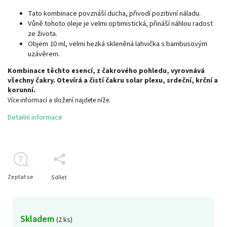
Tato kombinace povznáší ducha, přivodí pozitivní náladu.
Vůně tohoto oleje je velmi optimistická, přináší náhlou radost
ze života.
Objem 10 ml, velmi hezká skleněná lahvička s bambusovým
uzávěrem.
Kombinace těchto esencí, z čakrového pohledu, vyrovnává
všechny čakry. Otevírá a čistí čakru solar plexu, srdeční, krční a
korunní.
Více informací a složení najdete níže.
Detailní informace
Zeptat se
Sdílet
Skladem
(2 ks)