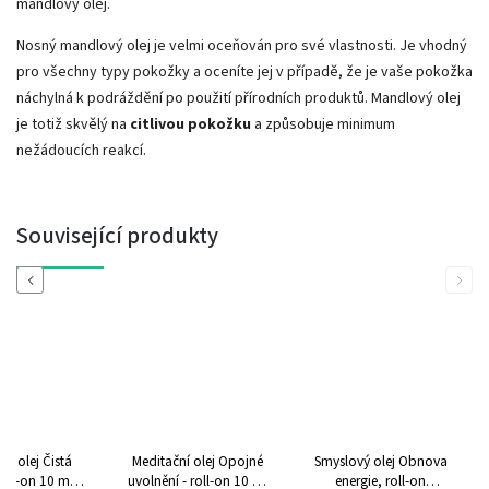
mandlový olej.
Nosný mandlový olej je velmi oceňován pro své vlastnosti. Je vhodný
pro všechny typy pokožky a oceníte jej v případě, že je vaše pokožka
náchylná k podráždění po použití přírodních produktů. Mandlový olej
je totiž skvělý na
citlivou pokožku
a způsobuje minimum
nežádoucích reakcí.
Související produkty
Previous
Next
ní olej Čistá
Meditační olej Opojné
Smyslový olej Obnova
roll-on 10 ml
uvolnění - roll-on 10 ml
energie, roll-on