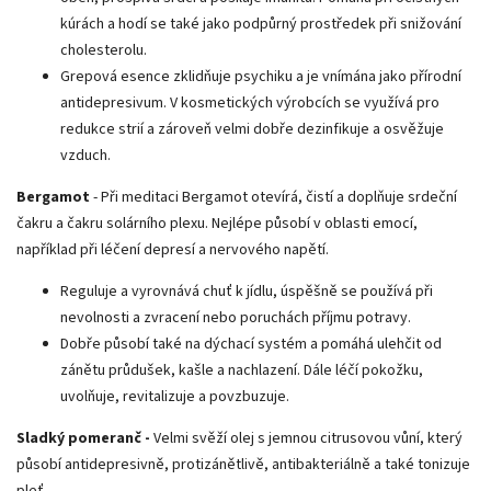
kúrách a hodí se také jako podpůrný prostředek při snižování
cholesterolu.
Grepová esence zklidňuje psychiku a je vnímána jako přírodní
antidepresivum. V kosmetických výrobcích se využívá pro
redukce strií a zároveň velmi dobře dezinfikuje a osvěžuje
vzduch.
Bergamot
- Při meditaci Bergamot otevírá, čistí a doplňuje srdeční
čakru a čakru solárního plexu.
Nejlépe působí v oblasti emocí,
například při léčení depresí a nervového napětí.
Reguluje a vyrovnává chuť k jídlu, úspěšně se používá při
nevolnosti a zvracení nebo poruchách příjmu potravy.
Dobře působí také na dýchací systém a pomáhá ulehčit od
zánětu průdušek, kašle a nachlazení. Dále léčí pokožku,
uvolňuje, revitalizuje a povzbuzuje.
Sladký pomeranč -
Velmi svěží olej s jemnou citrusovou vůní, který
působí antidepresivně, protizánětlivě, antibakteriálně a také tonizuje
pleť.