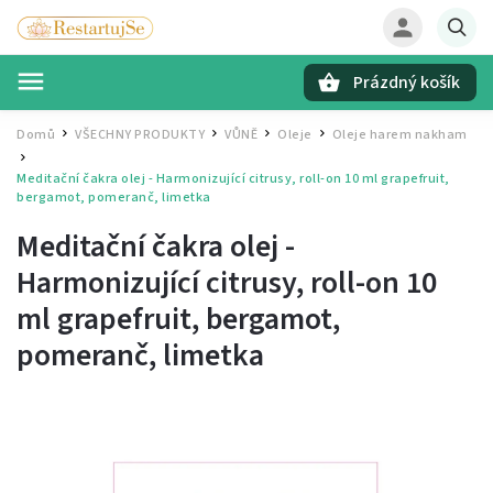
Prázdný košík
Hledat
Domů
VŠECHNY PRODUKTY
VŮNĚ
Oleje
Oleje harem nakham
/
/
/
/
/
Meditační čakra olej - Harmonizující citrusy, roll-on 10 ml
grapefruit,
bergamot, pomeranč, limetka
Meditační čakra olej -
Harmonizující citrusy, roll-on 10
ml
grapefruit, bergamot,
pomeranč, limetka