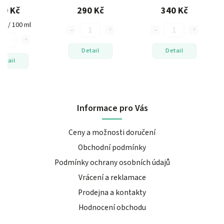
 levandule
meduňka, citron,
mandarinka, jasmín,
90 Kč
290 Kč
340 Kč
bergamot, levandule
pomeranč
Kč / 100 ml
Detail
Detail
Detail
Informace pro Vás
Ceny a možnosti doručení
Obchodní podmínky
Podmínky ochrany osobních údajů
Vrácení a reklamace
Prodejna a kontakty
Hodnocení obchodu