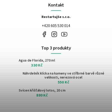
Kontakt
RestartujSe s.r.o.
+420 605 530 014
Top 3 produkty
Agua de Florida, 270 ml
330 Kč
Náhrdelník klícka na kameny ve stříbrné barvě
různé
velikosti, nerezová ocel
550 Kč
Svícen křišťálový lotos, 20 cm
880 Kč