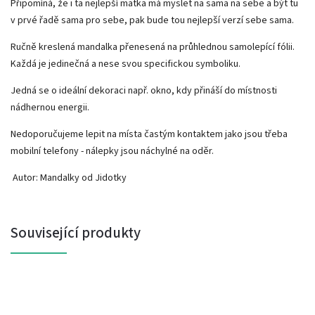
Připomíná, že i ta nejlepší matka má myslet na sama na sebe a být tu
v prvé řadě sama pro sebe, pak bude tou nejlepší verzí sebe sama.
Ručně kreslená mandalka přenesená na průhlednou samolepící fólii.
Každá je jedinečná a nese svou specifickou symboliku.
Jedná se o ideální dekoraci např. okno, kdy přináší do místnosti
nádhernou energii.
Nedoporučujeme lepit na místa častým kontaktem jako jsou třeba
mobilní telefony - nálepky jsou náchylné na oděr.
Autor: Mandalky od Jidotky
Související produkty