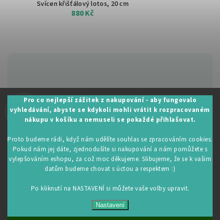
Svícen křišťálový lotos, 20 cm
880 Kč
Zákaznická podpora:
Pro co nejlepší zážitek z nakupování - aby fungovalo
vyhledávání, abyste se kdykoli mohli vrátit k rozpracovaném
+420 605 530 014
nákupu v košíku a nemuseli se pokaždé přihlašovat.
info@restartujse.cz
Proto budeme rádi, když nám udělíte souhlas se zpracováním cookies.
Pokud nám jej dáte, zjednodušíte si nakupování a nám pomůžete s
vylepšováním eshopu, za což moc děkujeme. Slibujeme, že se k vašim
datům budeme chovat s úctou a respektem :)
Copyright 2026
RestartujSe.cz
. Všechna práva vyhrazena.
Upravit nastavení cookies
Po kliknutí na NASTAVENÍ si můžete vaše volby upravit.
Vytvořil
Shoptet
| Design
Shoptak.cz
Nastavení