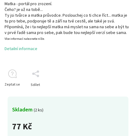
Matka - portál pro zrození.
Čeho? je už na tobě...
Ty jsi tvůrce a matka průvodce. Poslouchej co ti chce říct... matka je
tu pro tebe, podporuje tě a září na tvé cestě, ale také je svá.
Připomíná, že i ta nejlepší matka má myslet na sama na sebe a být tu
v prvé řadě sama pro sebe, pak bude tou nejlepší verzí sebe sama.
Více informací naleznete níže.
Detailní informace
Zeptat se
Sdílet
Skladem
(2 ks)
77 Kč