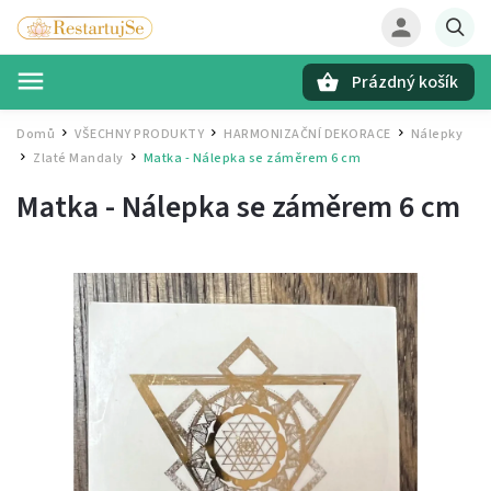
Prázdný košík
Hledat
Domů
VŠECHNY PRODUKTY
HARMONIZAČNÍ DEKORACE
Nálepky
/
/
/
Zlaté Mandaly
Matka - Nálepka se záměrem
6 cm
/
/
Matka - Nálepka se záměrem
6 cm