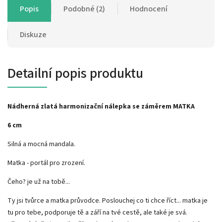
Popis
Podobné (2)
Hodnocení
Diskuze
Detailní popis produktu
Nádherná zlatá harmonizační nálepka se záměrem MATKA
6 cm
Silná a mocná mandala.
Matka - portál pro zrození.
Čeho? je už na tobě...
Ty jsi tvůrce a matka průvodce. Poslouchej co ti chce říct... matka je
tu pro tebe, podporuje tě a září na tvé cestě, ale také je svá.