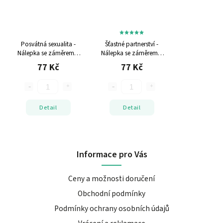
Posvátná sexualita -
Šťastné partnerství -
Nálepka se záměrem
6
Nálepka se záměrem
6
cm
cm
77 Kč
77 Kč
Detail
Detail
Informace pro Vás
Ceny a možnosti doručení
Obchodní podmínky
Podmínky ochrany osobních údajů