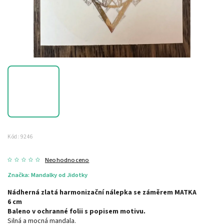
Kód:
9246
Neohodnoceno
Značka:
Mandalky od Jidotky
Nádherná zlatá harmonizační nálepka se záměrem MATKA
6 cm
Baleno v ochranné folii s popisem motivu.
Silná a mocná mandala.