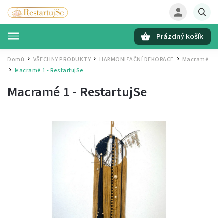
Prázdný košík
Hledat
Domů
VŠECHNY PRODUKTY
HARMONIZAČNÍ DEKORACE
Macramé
/
/
/
Macramé 1 - RestartujSe
/
Macramé 1 - RestartujSe