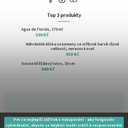
Top 3 produkty
Agua de Florida, 270 ml
330 Kč
Náhrdelník klícka na kameny ve stříbrné barvě
různé
velikosti, nerezová ocel
550 Kč
Svícen křišťálový lotos, 20 cm
880 Kč
Zákaznická podpora:
Pro co nejlepší zážitek z nakupování - aby fungovalo
vyhledávání, abyste se kdykoli mohli vrátit k rozpracovaném
+420 605 530 014