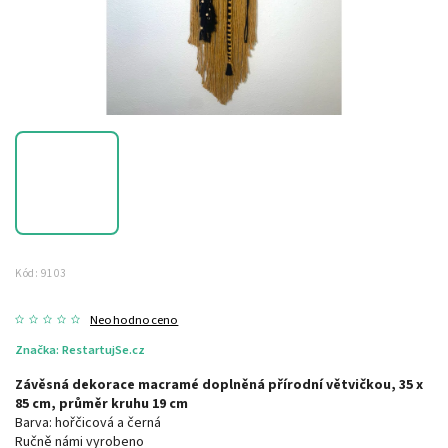
Kód:
9103
Neohodnoceno
Značka:
RestartujSe.cz
Závěsná dekorace macramé doplněná přírodní větvičkou, 35 x
85 cm, průměr kruhu 19 cm
Barva: hořčicová a černá
Ručně námi vyrobeno