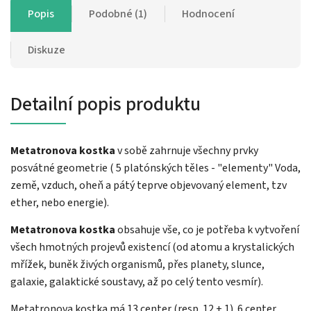
Popis
Podobné (1)
Hodnocení
Diskuze
Detailní popis produktu
Metatronova kostka
v sobě zahrnuje všechny prvky
posvátné geometrie ( 5 platónských těles - "elementy" Voda,
země, vzduch, oheň a pátý teprve objevovaný element, tzv
ether, nebo energie).
Metatronova kostka
obsahuje vše, co je potřeba k vytvoření
všech hmotných projevů existencí (od atomu a krystalických
mřížek, buněk živých organismů, přes planety, slunce,
galaxie, galaktické soustavy, až po celý tento vesmír).
Metatronova kostka má 13 center (resp. 12 + 1). 6 center