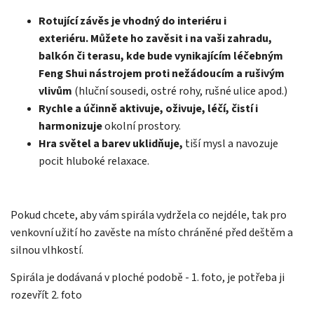
Rotující závěs je vhodný do interiéru i
exteriéru.
Můžete ho zavěsit i na vaši zahradu,
balkón či terasu, kde
bude vynikajícím léčebným
Feng Shui nástrojem proti nežádoucím a rušivým
vlivům
(hluční sousedi, ostré rohy, rušné ulice apod.)
Rychle a účinně aktivuje, oživuje, léčí, čistí i
harmonizuje
okolní prostory.
Hra světel a barev uklidňuje,
tiší mysl a navozuje
pocit hluboké relaxace.
Pokud chcete, aby vám spirála vydržela co nejdéle, tak pro
venkovní užití ho zavěste na místo chráněné před deštěm a
silnou vlhkostí.
Spirála je dodávaná v ploché podobě - 1. foto, je potřeba ji
rozevřít 2. foto