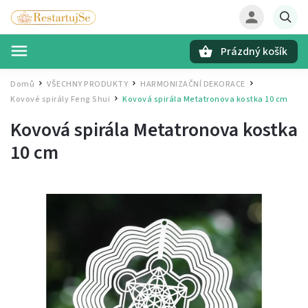
Prázdný košík
Hledat
Domů
VŠECHNY PRODUKTY
HARMONIZAČNÍ DEKORACE
/
/
/
Kovové spirály Feng Shui
Kovová spirála Metatronova kostka
10 cm
/
Kovová spirála Metatronova kostka
10 cm