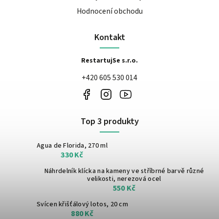
Hodnocení obchodu
Kontakt
RestartujSe s.r.o.
+420 605 530 014
Top 3 produkty
Agua de Florida, 270 ml
330 Kč
Náhrdelník klícka na kameny ve stříbrné barvě
různé
velikosti, nerezová ocel
550 Kč
Svícen křišťálový lotos, 20 cm
880 Kč