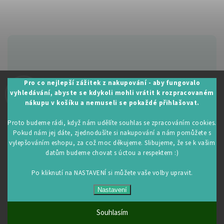
Zákaznická podpora:
Pro co nejlepší zážitek z nakupování - aby fungovalo
vyhledávání, abyste se kdykoli mohli vrátit k rozpracovaném
+420 605 530 014
nákupu v košíku a nemuseli se pokaždé přihlašovat.
info@restartujse.cz
Proto budeme rádi, když nám udělíte souhlas se zpracováním cookies.
Pokud nám jej dáte, zjednodušíte si nakupování a nám pomůžete s
vylepšováním eshopu, za což moc děkujeme. Slibujeme, že se k vašim
datům budeme chovat s úctou a respektem :)
Copyright 2026
RestartujSe.cz
. Všechna práva vyhrazena.
Upravit nastavení cookies
Po kliknutí na NASTAVENÍ si můžete vaše volby upravit.
Vytvořil
Shoptet
| Design
Shoptak.cz
Nastavení
Souhlasím