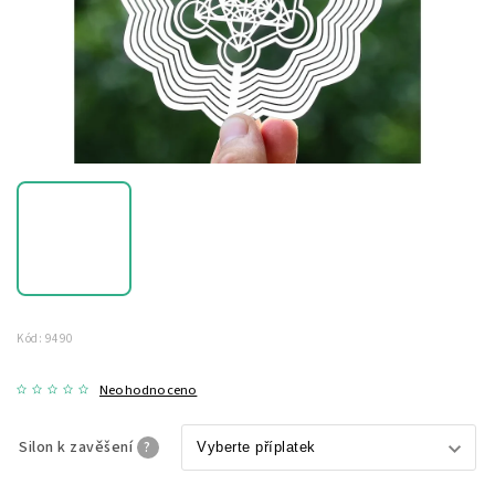
Kód:
9490
Neohodnoceno
Silon k zavěšení
?