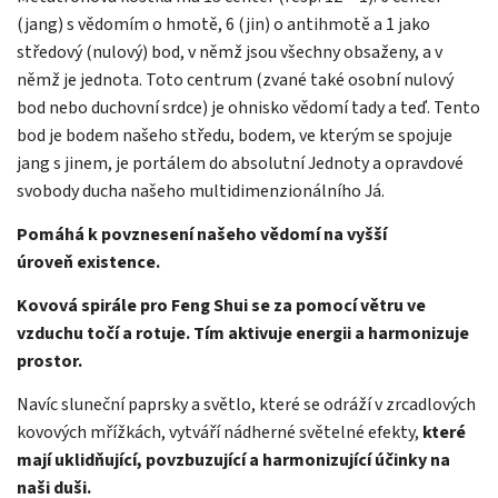
(jang) s vědomím o hmotě, 6 (jin) o antihmotě a 1 jako
středový (nulový) bod, v němž jsou všechny obsaženy, a v
němž je jednota. Toto centrum (zvané také osobní nulový
bod nebo duchovní srdce) je ohnisko vědomí tady a teď. Tento
bod je bodem našeho středu, bodem, ve kterým se spojuje
jang s jinem, je portálem do absolutní Jednoty a opravdové
svobody ducha našeho multidimenzionálního Já.
Pomáhá k
povznesení
našeho vědomí
na vyšší
úroveň
existence.
Kovová spirále pro Feng Shui se za pomocí větru ve
vzduchu točí a rotuje. Tím aktivuje energii a harmonizuje
prostor.
Navíc sluneční paprsky a světlo, které se odráží v zrcadlových
kovových mřížkách, vytváří nádherné světelné efekty,
které
mají uklidňující, povzbuzující a harmonizující účinky na
naši duši.