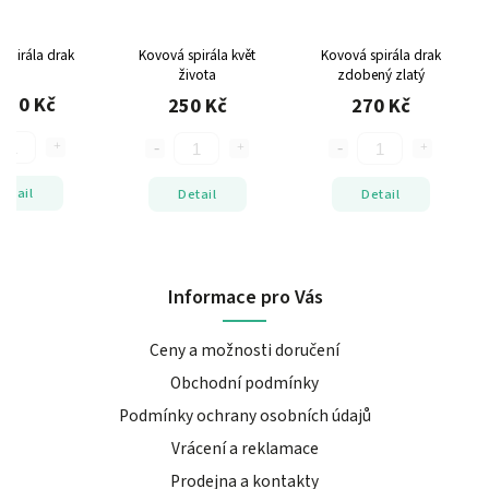
spirála drak
Kovová spirála květ
Kovová spirála drak
života
zdobený zlatý
250 Kč
250 Kč
270 Kč
Detail
Detail
Detail
Informace pro Vás
Ceny a možnosti doručení
Obchodní podmínky
Podmínky ochrany osobních údajů
Vrácení a reklamace
Prodejna a kontakty