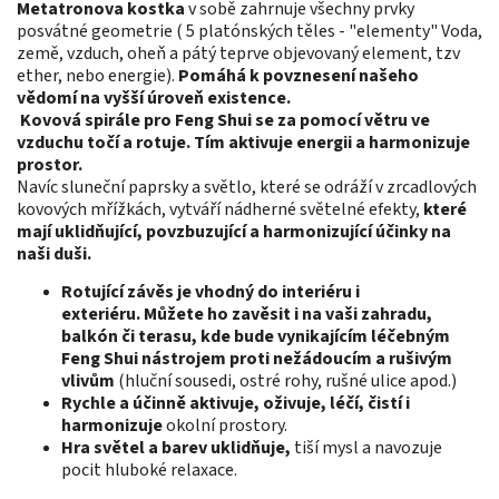
Metatronova kostka
v sobě zahrnuje všechny prvky
posvátné geometrie ( 5 platónských těles - "elementy" Voda,
země, vzduch, oheň a pátý teprve objevovaný element, tzv
ether, nebo energie).
Pomáhá k
povznesení
našeho
vědomí
na vyšší úroveň
existence.
Kovová spirále pro Feng Shui se za pomocí větru ve
vzduchu točí a rotuje. Tím aktivuje energii a harmonizuje
prostor.
Navíc sluneční paprsky a světlo, které se odráží v zrcadlových
kovových mřížkách, vytváří nádherné světelné efekty,
které
mají uklidňující, povzbuzující a harmonizující účinky na
naši duši.
Rotující závěs je vhodný do interiéru i
exteriéru.
Můžete ho zavěsit i na vaši zahradu,
balkón či terasu, kde
bude vynikajícím léčebným
Feng Shui nástrojem proti nežádoucím a rušivým
vlivům
(hluční sousedi, ostré rohy, rušné ulice apod.)
Rychle a účinně aktivuje, oživuje, léčí, čistí i
harmonizuje
okolní prostory.
Hra světel a barev uklidňuje,
tiší mysl a navozuje
pocit hluboké relaxace.