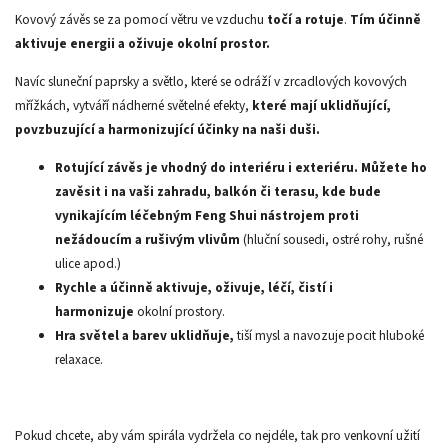
Kovový závěs se za pomocí větru ve vzduchu
točí a rotuje
.
Tím účinně
aktivuje energii a oživuje okolní prostor.
Navíc sluneční paprsky a světlo, které se odráží v zrcadlových kovových
mřížkách, vytváří nádherné světelné efekty,
které mají uklidňující,
povzbuzující a harmonizující účinky na naši duši.
Rotující závěs je vhodný do interiéru i exteriéru.
Můžete ho
zavěsit i na vaši zahradu, balkón či terasu, kde
bude
vynikajícím léčebným Feng Shui nástrojem proti
nežádoucím a rušivým vlivům
(hluční sousedi, ostré rohy, rušné
ulice apod.)
Rychle a účinně aktivuje, oživuje, léčí, čistí i
harmonizuje
okolní prostory.
Hra světel a barev uklidňuje,
tiší mysl a navozuje pocit hluboké
relaxace.
Pokud chcete, aby vám spirála vydržela co nejdéle, tak pro venkovní užití