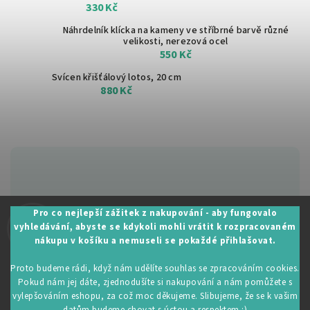
330 Kč
Náhrdelník klícka na kameny ve stříbrné barvě
různé
velikosti, nerezová ocel
550 Kč
Svícen křišťálový lotos, 20 cm
880 Kč
Zákaznická podpora:
Pro co nejlepší zážitek z nakupování - aby fungovalo
vyhledávání, abyste se kdykoli mohli vrátit k rozpracovaném
+420 605 530 014
nákupu v košíku a nemuseli se pokaždé přihlašovat.
info@restartujse.cz
Proto budeme rádi, když nám udělíte souhlas se zpracováním cookies.
Pokud nám jej dáte, zjednodušíte si nakupování a nám pomůžete s
vylepšováním eshopu, za což moc děkujeme. Slibujeme, že se k vašim