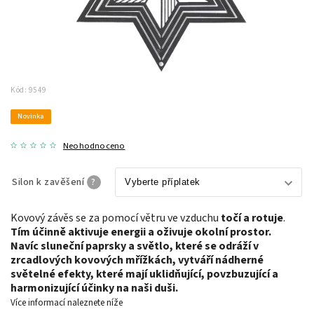
Kód:
9549
Novinka
Neohodnoceno
Silon k zavěšení
?
Kovový závěs se za pomocí větru ve vzduchu
točí a rotuje
.
Tím účinně aktivuje energii a oživuje okolní prostor.
Navíc sluneční paprsky a světlo, které se odráží v
zrcadlových kovových mřížkách, vytváří nádherné
světelné efekty,
které mají uklidňující, povzbuzující a
harmonizující účinky na naši duši.
Více informací naleznete níže