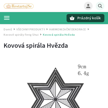
Prázdný košík
Hledat
Domů
VŠECHNY PRODUKTY
HARMONIZAČNÍ DEKORACE
/
/
/
Kovové spirály Feng Shui
Kovová spirála Hvězda
/
Kovová spirála Hvězda