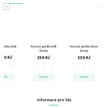
Previous
Next
spirála drak
Kovová spirála květ
Kovová spirála strom
života
života
250 Kč
250 Kč
350 Kč
Detail
Detail
Detail
Informace pro Vás