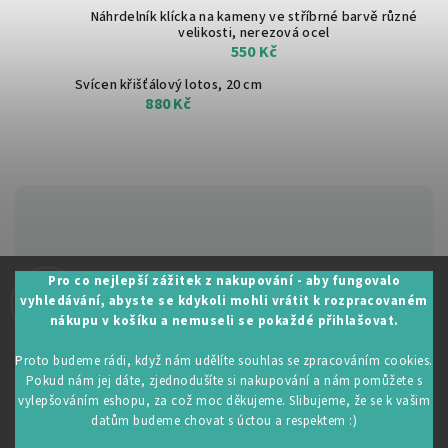
Náhrdelník klícka na kameny ve stříbrné barvě
různé
velikosti, nerezová ocel
550 Kč
Svícen křišťálový lotos, 20 cm
880 Kč
Zákaznická podpora:
Pro co nejlepší zážitek z nakupování - aby fungovalo
vyhledávání, abyste se kdykoli mohli vrátit k rozpracovaném
+420 605 530 014
nákupu v košíku a nemuseli se pokaždé přihlašovat.
info@restartujse.cz
Proto budeme rádi, když nám udělíte souhlas se zpracováním cookies.
Pokud nám jej dáte, zjednodušíte si nakupování a nám pomůžete s
vylepšováním eshopu, za což moc děkujeme. Slibujeme, že se k vašim
datům budeme chovat s úctou a respektem :)
Copyright 2026
RestartujSe.cz
. Všechna práva vyhrazena.