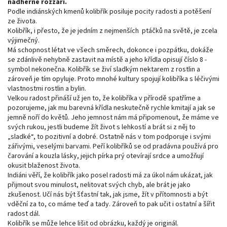
nádherně rozzáří.
Podle indiánských kmenů kolibřík posiluje pocity radosti a potěšení
ze života.
Kolibřík, i přesto, že je jedním z nejmenších ptáčků na světě, je zcela
výjimečný.
Má schopnost létat ve všech směrech, dokonce i pozpátku, dokáže
se zdánlivě nehybně zastavit na místě a jeho křídla opisují číslo 8 -
symbol nekonečna. Kolibřík se živí sladkým nektarem z rostlin a
zároveň je tím opyluje. Proto mnohé kultury spojují kolibříka s léčivými
vlastnostmi rostlin a bylin.
Velkou radost přináší už jen to, že kolibříka v přírodě spatříme a
pozorujeme, jak mu barevná křídla neskutečně rychle kmitají a jak se
jemně noří do květů. Jeho jemnost nám má připomenout, že máme ve
svých rukou, jestli budeme žít život s lehkostí a brát si z něj to
„sladké“, to pozitivní a dobré. Ostatně nás v tom podporuje i svými
zářivými, veselými barvami. Peří kolibříků se od pradávna používá pro
čarování a kouzla lásky, jejich pírka prý otevírají srdce a umožňují
okusit blaženost života.
Indiáni věří, že kolibřík jako posel radosti má za úkol nám ukázat, jak
přijmout svou minulost, nelitovat svých chyb, ale brát je jako
zkušenost. Učí nás být šťastní tak, jak jsme, žít v přítomnosti a být
vděční za to, co máme teď a tady. Zároveň to pak učit i ostatní a šířit
radost dál.
Kolibřík se může lehce lišit od obrázku, každý je originál.