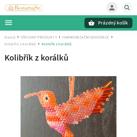
Prázdný košík
Hledat
Domů
VŠECHNY PRODUKTY
HARMONIZAČNÍ DEKORACE
/
/
/
Kolibříci z korálků
Kolibřík z korálků
/
Kolibřík z korálků