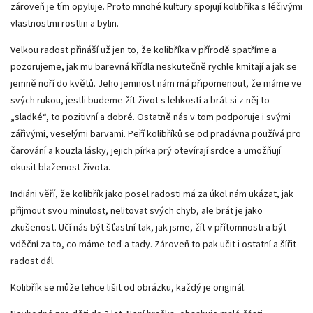
zároveň je tím opyluje. Proto mnohé kultury spojují kolibříka s léčivými
vlastnostmi rostlin a bylin.
Velkou radost přináší už jen to, že kolibříka v přírodě spatříme a
pozorujeme, jak mu barevná křídla neskutečně rychle kmitají a jak se
jemně noří do květů. Jeho jemnost nám má připomenout, že máme ve
svých rukou, jestli budeme žít život s lehkostí a brát si z něj to
„sladké“, to pozitivní a dobré. Ostatně nás v tom podporuje i svými
zářivými, veselými barvami. Peří kolibříků se od pradávna používá pro
čarování a kouzla lásky, jejich pírka prý otevírají srdce a umožňují
okusit blaženost života.
Indiáni věří, že kolibřík jako posel radosti má za úkol nám ukázat, jak
přijmout svou minulost, nelitovat svých chyb, ale brát je jako
zkušenost. Učí nás být šťastní tak, jak jsme, žít v přítomnosti a být
vděční za to, co máme teď a tady. Zároveň to pak učit i ostatní a šířit
radost dál.
Kolibřík se může lehce lišit od obrázku, každý je originál.