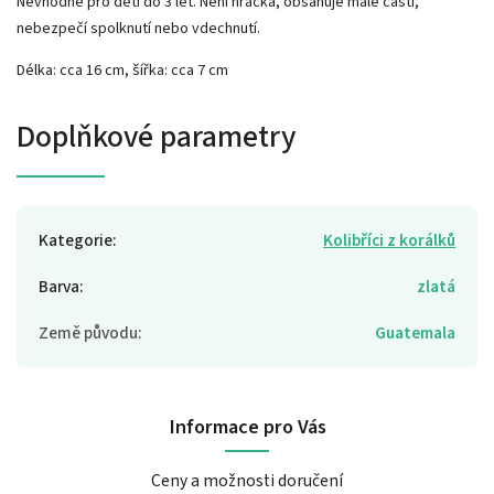
Nevhodné pro děti do 3 let. Není hračka, obsahuje malé části,
nebezpečí spolknutí nebo vdechnutí.
Délka: cca 16 cm, šířka: cca 7 cm
Doplňkové parametry
Kategorie
:
Kolibříci z korálků
Barva
:
zlatá
Země původu
:
Guatemala
Informace pro Vás
Ceny a možnosti doručení