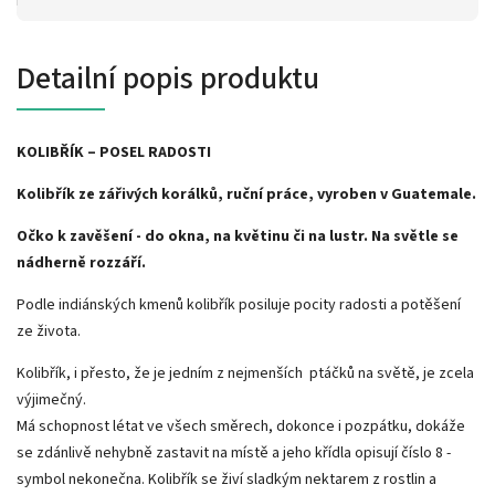
Detailní popis produktu
KOLIBŘÍK – POSEL RADOSTI
Kolibřík ze zářivých korálků, ruční práce, vyroben v Guatemale.
Očko k zavěšení - do okna, na květinu či na lustr. Na světle se
nádherně rozzáří.
Podle indiánských kmenů kolibřík posiluje pocity radosti a potěšení
ze života.
Kolibřík, i přesto, že je jedním z nejmenších ptáčků na světě, je zcela
výjimečný.
Má schopnost létat ve všech směrech, dokonce i pozpátku, dokáže
se zdánlivě nehybně zastavit na místě a jeho křídla opisují číslo 8 -
symbol nekonečna. Kolibřík se živí sladkým nektarem z rostlin a