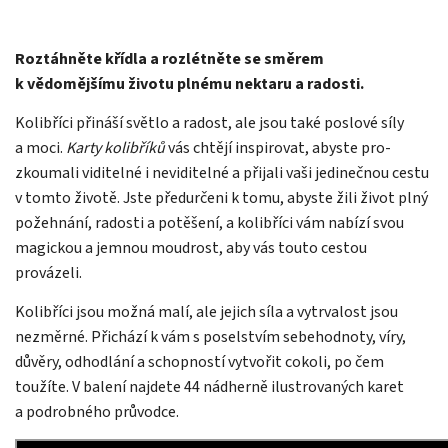
Roztáhněte křídla a rozlétněte se směrem
k vědomějšímu životu plnému nektaru a radosti.
Kolibříci přináší světlo a radost, ale jsou také poslové síly
a moci.
Karty kolibříků
vás chtějí inspirovat, abyste pro­
zkoumali viditelné i neviditelné a přijali vaši jedinečnou cestu
v tomto životě. Jste předurčeni k tomu, abyste žili život plný
požehnání, radosti a potěšení, a kolibříci vám nabízí svou
magickou a jemnou moudrost, aby vás touto cestou
provázeli.
Kolibříci jsou možná malí, ale jejich síla a vytrvalost jsou
nezměrné. Přichází k vám s poselstvím sebehodnoty, víry,
důvěry, odhodlání a schopností vytvořit cokoli, po čem
toužíte. V balení najdete 44 nádherně ilustrovaných karet
a podrobného průvodce.