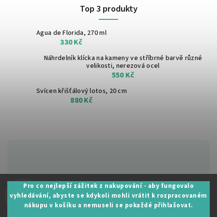
Top 3 produkty
Agua de Florida, 270 ml
330 Kč
Náhrdelník klícka na kameny ve stříbrné barvě
různé
velikosti, nerezová ocel
550 Kč
Svícen křišťálový lotos, 20 cm
880 Kč
Zákaznická podpora:
Pro co nejlepší zážitek z nakupování - aby fungovalo
vyhledávání, abyste se kdykoli mohli vrátit k rozpracovaném
+420 605 530 014
nákupu v košíku a nemuseli se pokaždé přihlašovat.