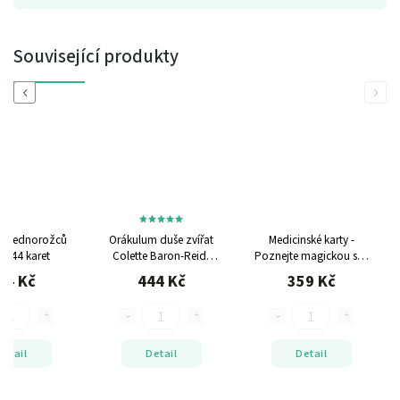
Související produkty
Previous
Next
m Jednorožců
Orákulum duše zvířat
Medicinské karty -
 a 44 karet
Colette Baron-Reid,
Poznejte magickou sílu
Kniha a 67 karet
zvířat
Jamie Sams,
44 Kč
444 Kč
359 Kč
David Carson, Kniha a
52 karet
Detail
Detail
Detail