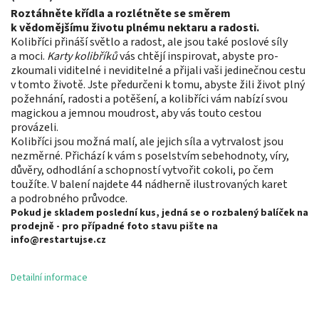
Roztáhněte křídla a rozlétněte se směrem
k vědomějšímu životu plnému nektaru a radosti.
Kolibříci přináší světlo a radost, ale jsou také poslové síly
a moci.
Karty kolibříků
vás chtějí inspirovat, abyste pro­
zkoumali viditelné i neviditelné a přijali vaši jedinečnou cestu
v tomto životě. Jste předurčeni k tomu, abyste žili život plný
požehnání, radosti a potěšení, a kolibříci vám nabízí svou
magickou a jemnou moudrost, aby vás touto cestou
provázeli.
Kolibříci jsou možná malí, ale jejich síla a vytrvalost jsou
nezměrné. Přichází k vám s poselstvím sebehodnoty, víry,
důvěry, odhodlání a schopností vytvořit cokoli, po čem
toužíte. V balení najdete 44 nádherně ilustrovaných karet
a podrobného průvodce.
Pokud je skladem poslední kus, jedná se o rozbalený balíček na
prodejně - pro případné foto stavu pište na
info@restartujse.cz
Detailní informace