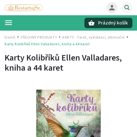
Prázdný košík
Hledat
Domů
VŠECHNY PRODUKTY
KARTY - Tarot, vykládací, afirmační
/
/
/
Karty Kolibříků
Ellen Valladares, kniha a 44 karet
Karty Kolibříků
Ellen Valladares,
kniha a 44 karet