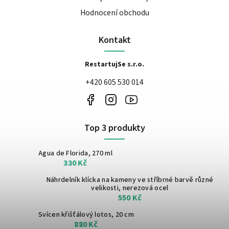
Hodnocení obchodu
Kontakt
RestartujSe s.r.o.
+420 605 530 014
Top 3 produkty
Agua de Florida, 270 ml
330 Kč
Náhrdelník klícka na kameny ve stříbrné barvě
různé
velikosti, nerezová ocel
550 Kč
Svícen křišťálový lotos, 20 cm
880 Kč