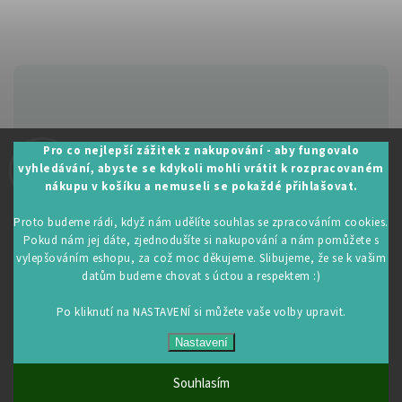
Zákaznická podpora:
Pro co nejlepší zážitek z nakupování - aby fungovalo
vyhledávání, abyste se kdykoli mohli vrátit k rozpracovaném
+420 605 530 014
nákupu v košíku a nemuseli se pokaždé přihlašovat.
info@restartujse.cz
Proto budeme rádi, když nám udělíte souhlas se zpracováním cookies.
Pokud nám jej dáte, zjednodušíte si nakupování a nám pomůžete s
vylepšováním eshopu, za což moc děkujeme. Slibujeme, že se k vašim
datům budeme chovat s úctou a respektem :)
Copyright 2026
RestartujSe.cz
. Všechna práva vyhrazena.
Upravit nastavení cookies
Po kliknutí na NASTAVENÍ si můžete vaše volby upravit.
Vytvořil
Shoptet
| Design
Shoptak.cz
Nastavení
Souhlasím