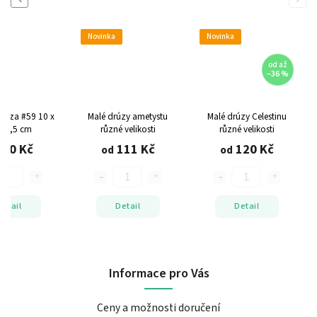
Novinka
Novinka
od
až
–36 %
drůza #59
10 x
Malé drúzy ametystu
Malé drúzy Celestinu
x 6,5 cm
různé velikosti
různé velikosti
760 Kč
111 Kč
120 Kč
od
od
Detail
Detail
Detail
Informace pro Vás
Ceny a možnosti doručení