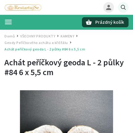
Prázdný košík
Hledat
Domů
VŠECHNY PRODUKTY
KAMENY
/
/
/
Geody Peříčkového achátu a křišťálu
/
Achát peříčkový geoda L - 2 půlky #84
6 x 5,5 cm
Achát peříčkový geoda L - 2 půlky
#84
6 x 5,5 cm