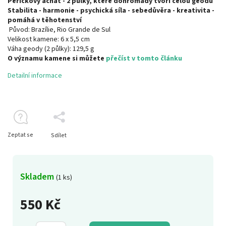
Peříčkový achát - 2 půlky, které dohromady tvoří celou geodu
Stabilita - harmonie - psychická síla - sebedůvěra - kreativita -
pomáhá v těhotenství
Původ: Brazílie,
Rio Grande de Sul
Velikost kamene:
6 x 5,5 cm
Váha geody (2 půlky):
129,5 g
O významu kamene si můžete
přečíst v tomto článku
Detailní informace
Zeptat se
Sdílet
Skladem
(1 ks)
550 Kč