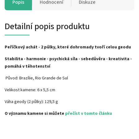
Popis
Hodnocení
Diskuze
Detailní popis produktu
Peříčkový achát - 2 půlky, které dohromady tvoří celou geodu
Stabilita - harmonie - psychická síla - sebedůvěra - kreativita -
pomáhá v těhotenství
Původ: Brazílie,
Rio Grande de Sul
Velikost kamene:
6 x 5,5 cm
Váha geody (2 půlky):
129,5 g
O významu kamene si můžete
přečíst v tomto článku