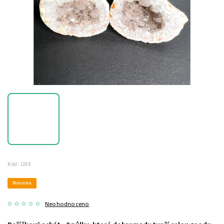
Kód:
G84
Novinka
Neohodnoceno