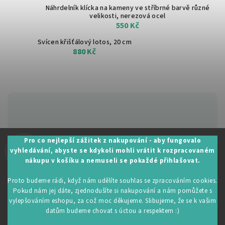
Náhrdelník klícka na kameny ve stříbrné barvě
různé
velikosti, nerezová ocel
550 Kč
Svícen křišťálový lotos, 20 cm
880 Kč
Zákaznická podpora:
Pro co nejlepší zážitek z nakupování - aby fungovalo
vyhledávání, abyste se kdykoli mohli vrátit k rozpracovaném
+420 605 530 014
nákupu v košíku a nemuseli se pokaždé přihlašovat.
info@restartujse.cz
Proto budeme rádi, když nám udělíte souhlas se zpracováním cookies.
Pokud nám jej dáte, zjednodušíte si nakupování a nám pomůžete s
vylepšováním eshopu, za což moc děkujeme. Slibujeme, že se k vašim
datům budeme chovat s úctou a respektem :)
Copyright 2026
RestartujSe.cz
. Všechna práva vyhrazena.