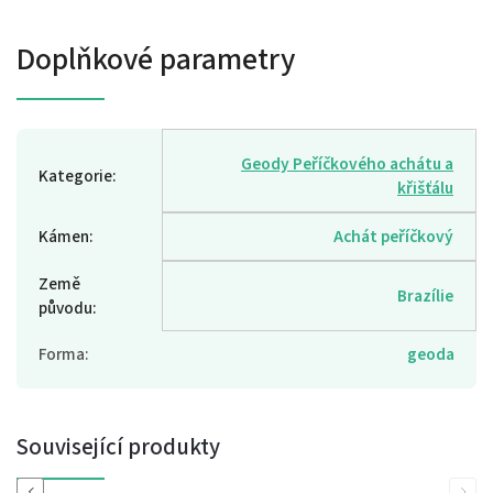
Doplňkové parametry
Geody Peříčkového achátu a
Kategorie
:
křišťálu
Kámen
:
Achát peříčkový
Země
Brazílie
původu
:
Forma
:
geoda
Související produkty
Previous
Next